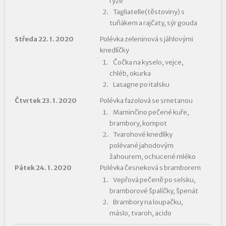
rýže
Tagliatelle(těstoviny) s
tuňákem a rajčaty, sýr gouda
Středa 22. 1. 2020
Polévka zeleninová s jáhlovými
knedlíčky
Čočka na kyselo, vejce,
chléb, okurka
Lasagne po italsku
Čtvrtek 23. 1. 2020
Polévka fazolová se smetanou
Maminčino pečené kuře,
brambory, kompot
Tvarohové knedlíky
polévané jahodovým
žahourem, ochucené mléko
Pátek 24. 1. 2020
Polévka česneková s bramborem
Vepřová pečeně po selsku,
bramborové špalíčky, špenát
Brambory na loupačku,
máslo, tvaroh, acido