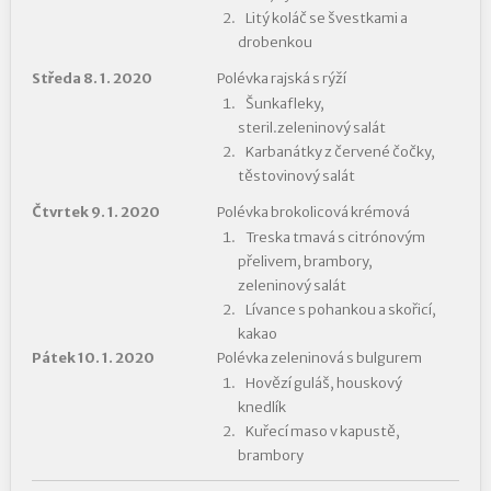
Litý koláč se švestkami a
drobenkou
Středa 8. 1. 2020
Polévka rajská s rýží
Šunkafleky,
steril.zeleninový salát
Karbanátky z červené čočky,
těstovinový salát
Čtvrtek 9. 1. 2020
Polévka brokolicová krémová
Treska tmavá s citrónovým
přelivem, brambory,
zeleninový salát
Lívance s pohankou a skořicí,
kakao
Pátek 10. 1. 2020
Polévka zeleninová s bulgurem
Hovězí guláš, houskový
knedlík
Kuřecí maso v kapustě,
brambory