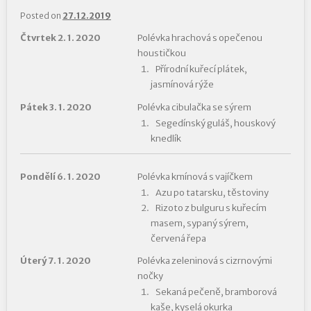
Posted on
27.12.2019
Čtvrtek 2. 1. 2020
Polévka hrachová s opečenou
houstičkou
Přírodní kuřecí plátek,
jasmínová rýže
Pátek 3. 1. 2020
Polévka cibulačka se sýrem
Segedínský guláš, houskový
knedlík
Pondělí 6. 1. 2020
Polévka kmínová s vajíčkem
Azu po tatarsku, těstoviny
Rizoto z bulguru s kuřecím
masem, sypaný sýrem,
červená řepa
Úterý 7. 1. 2020
Polévka zeleninová s cizrnovými
nočky
Sekaná pečeně, bramborová
kaše, kyselá okurka