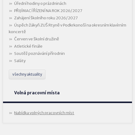
Úřední hodiny o prázdninách
PŘIJÍMACÍ ŘÍZENÍ NA ROK 2026/2027
Zahájení školního roku 2026/2027
Úspěch žákyň ZUŠ Rtyně v Podkrkonoší na okresním klavírním
koncertě
Červen ve školní družině
Atletické finále
Soutěž poznávání přírodnin
Saláty
všechny aktuality
Volná pracovní místa
Nabídka volných pracovních míst