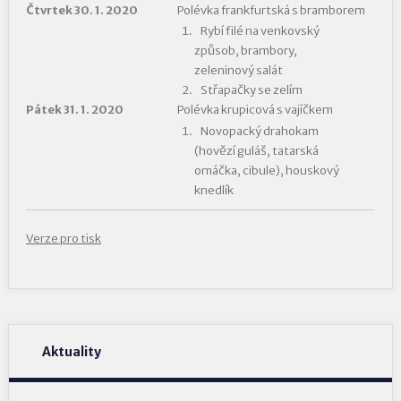
Čtvrtek 30. 1. 2020
Polévka frankfurtská s bramborem
Rybí filé na venkovský
způsob, brambory,
zeleninový salát
Střapačky se zelím
Pátek 31. 1. 2020
Polévka krupicová s vajíčkem
Novopacký drahokam
(hovězí guláš, tatarská
omáčka, cibule), houskový
knedlík
Verze pro tisk
Aktuality