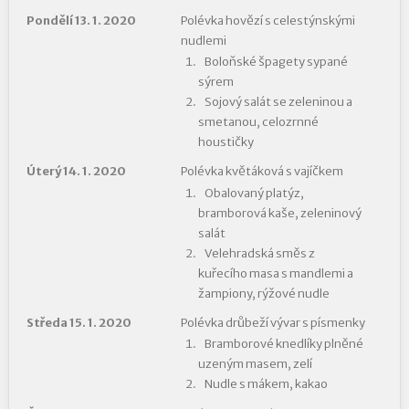
Pondělí 13. 1. 2020
Polévka hovězí s celestýnskými
nudlemi
Boloňské špagety sypané
sýrem
Sojový salát se zeleninou a
smetanou, celozrnné
houstičky
Úterý 14. 1. 2020
Polévka květáková s vajíčkem
Obalovaný platýz,
bramborová kaše, zeleninový
salát
Velehradská směs z
kuřecího masa s mandlemi a
žampiony, rýžové nudle
Středa 15. 1. 2020
Polévka drůbeží vývar s písmenky
Bramborové knedlíky plněné
uzeným masem, zelí
Nudle s mákem, kakao