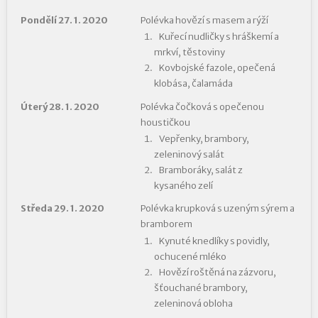
Pondělí 27. 1. 2020
Polévka hovězí s masem a rýží
Kuřecí nudličky s hráškemí a
mrkví, těstoviny
Kovbojské fazole, opečená
klobása, čalamáda
Úterý 28. 1. 2020
Polévka čočková s opečenou
houstičkou
Vepřenky, brambory,
zeleninový salát
Bramboráky, salát z
kysaného zelí
Středa 29. 1. 2020
Polévka krupková s uzeným sýrem a
bramborem
Kynuté knedlíky s povidly,
ochucené mléko
Hovězí roštěná na zázvoru,
šťouchané brambory,
zeleninová obloha