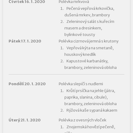
Čtvrtek 16. 1. 2020
Polévka mrkvová
Pečená vepřová krkovička,
dušená mrkev, brambory
Zeleninový salát s kuřecím
masem a dresinkem,
bylinkové tousty
Pátek 17. 1. 2020
Polévka cizrnová jemná s krutony
Vepřová kýta na smetaně,
houskový knedlík
Kapustové karbanátky,
brambory, zeleninová obloha
Pondělí 20. 1. 2020
Polévka slepičí s nudlemi
Krůtí prsíčka na jehle (játra,
paprika, slanina, cibule),
brambory, zeleninová obloha
Rýžová kaše sypaná kakaem
Úterý 21. 1. 2020
Polévka z ovesných vloček
Znojemská hovězí pečeně,