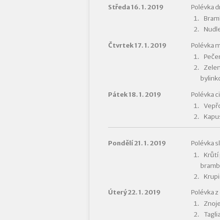
Středa 16. 1. 2019
Polévka d
Bramb
Nudl
Čtvrtek 17. 1. 2019
Polévka 
Pečen
Zelen
bylink
Pátek 18. 1. 2019
Polévka c
Vepřo
Kapus
Pondělí 21. 1. 2019
Polévka s
Krůtí 
brambo
Krupi
Úterý 22. 1. 2019
Polévka z
Znoje
Tagli