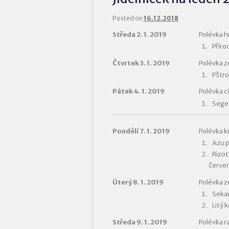
Posted on
16.12.2018
Středa 2. 1. 2019
Polévka h
Příro
Čtvrtek 3. 1. 2019
Polévka z
Pštro
Pátek 4. 1. 2019
Polévka c
Seged
Pondělí 7. 1. 2019
Polévka k
Azu p
Rizot
červen
Úterý 8. 1. 2019
Polévka z
Sekan
Litý 
Středa 9. 1. 2019
Polévka ra