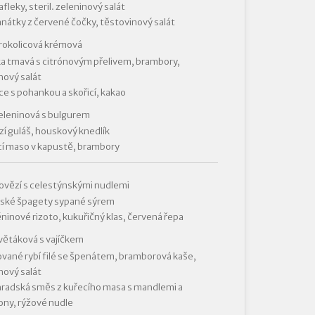
fleky, steril. zeleninový salát
nátky z červené čočky, těstovinový salát
rokolicová krémová
a tmavá s citrónovým přelivem, brambory,
nový salát
ce s pohankou a skořicí, kakao
eleninová s bulgurem
í guláš, houskový knedlík
í maso v kapustě, brambory
ovězí s celestýnskými nudlemi
nské špagety sypané sýrem
ninové rizoto, kukuřičný klas, červená řepa
větáková s vajíčkem
vané rybí filé se špenátem, bramborová kaše,
nový salát
radská směs z kuřecího masa s mandlemi a
ny, rýžové nudle