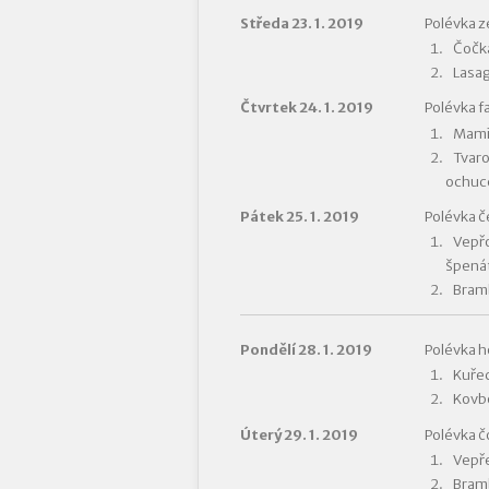
Středa 23. 1. 2019
Polévka z
Čočka
Lasag
Čtvrtek 24. 1. 2019
Polévka f
Mamin
Tvar
ochuc
Pátek 25. 1. 2019
Polévka 
Vepřo
špená
Bramb
Pondělí 28. 1. 2019
Polévka h
Kuřec
Kovbo
Úterý 29. 1. 2019
Polévka 
Vepře
Bramb