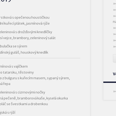
rstková s opečenou houstičkou
n
dní kuřecí plátek, jasmínová rýže
eleninová s drožďovými knedlíčky
sí vejce, brambory, zeleninový salát
ibulačka se sýrem
ínský guláš, houskový knedlík
mínová s vajíčkem
o tatarsku, těstoviny
V
o z bulguru s kuřecím masem, sypaný sýrem,
á řepa
eleninová s cizrnovými nočky
á pečeně, bramborová kaše, kyselá okurka
koláč se švestkami a drobenkou
jská s rýží