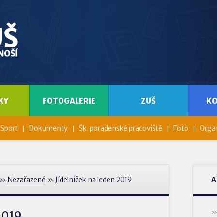
KY
FOTOGALERIE
ZUŠ
K
Sport
Dokumenty
Šk. poradenské pracoviště
Foto
Organ
»
Nezařazené
» Jídelníček na leden 2019
A
2019