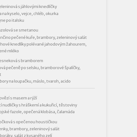
eleninová s jáhlovými knedlíčky
 na kyselo, vejce, chléb, okurka
ne po italsku
azolová se smetanou
čino pečené kuře, brambory, zeleninový salát
ohové knedlíky polévané jahodovým žahourem,
ené mléko
česneková s bramborem
vá pečeně po selsku, bramborové špalíčky,
t
ory na loupačku, máslo, tvaroh, acido
ovězí s masem a rýží
í nudličky s hráškemí a kukuřicí, těstoviny
jské fazole, opečená klobása, čalamáda
čočková s opečenou houstičkou
nky, brambory, zeleninový salát
oráky, salát z kysaného zelí