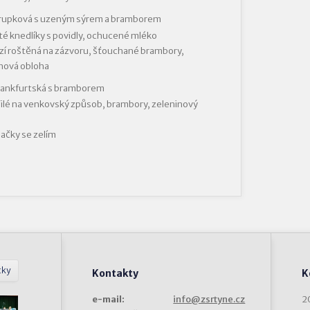
krupková s uzeným sýrem a bramborem
é knedlíky s povidly, ochucené mléko
í roštěná na zázvoru, šťouchané brambory,
nová obloha
rankfurtská s bramborem
filé na venkovský způsob, brambory, zeleninový
ačky se zelím
tky
Kontakty
K
e-mail:
info@zsrtyne.cz
2