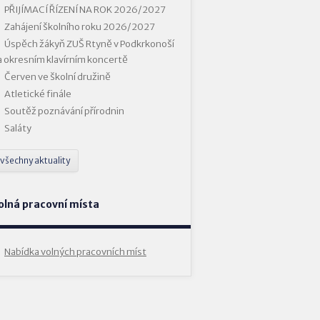
PŘIJÍMACÍ ŘÍZENÍ NA ROK 2026/2027
Zahájení školního roku 2026/2027
Úspěch žákyň ZUŠ Rtyně v Podkrkonoší
a okresním klavírním koncertě
Červen ve školní družině
Atletické finále
Soutěž poznávání přírodnin
Saláty
všechny aktuality
olná pracovní místa
Nabídka volných pracovních míst