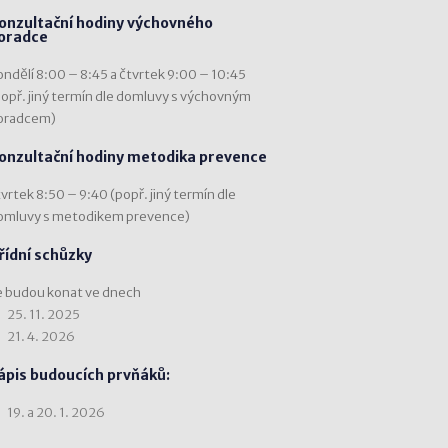
onzultační hodiny výchovného
oradce
ondělí 8:00 – 8:45 a čtvrtek 9:00 – 10:45
popř. jiný termín dle domluvy s výchovným
oradcem)
onzultační hodiny metodika prevence
vrtek 8:50 – 9:40 (popř. jiný termín dle
omluvy s metodikem prevence)
řídní schůzky
e budou konat ve dnech
25. 11. 2025
21. 4. 2026
ápis budoucích prvňáků:
19. a 20. 1. 2026