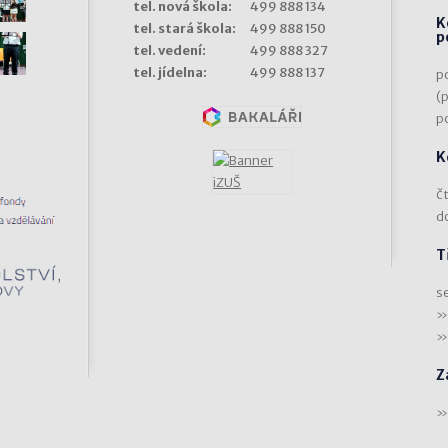
tel. nová škola:
499 888 134
K
tel. stará škola:
499 888 150
p
tel. vedení:
499 888 327
tel. jídelna:
499 888 137
p
(
p
K
čt
d
T
s
Z