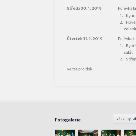
Středa 30. 1. 2019
Polévka 
Kynut
Hověz
zeleni
Čtvrtek 31. 1. 2019
Polévka f
Rybí 
salát
Střap
Verze pro tisk
všechny fo
Fotogalerie