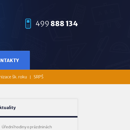
499
888 134
ONTAKTY
izace šk. roku
SRPŠ
ktuality
Úřední hodiny o prázdninách