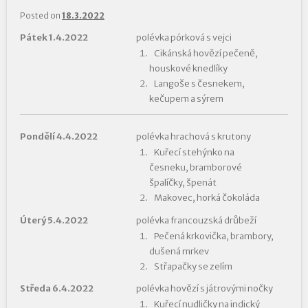
Posted on
18.3.2022
Pátek 1.4.2022
polévka pórková s vejci
Cikánská hovězí pečeně,
houskové knedlíky
Langoše s česnekem,
kečupem a sýrem
Pondělí 4.4.2022
polévka hrachová s krutony
Kuřecí stehýnko na
česneku, bramborové
špalíčky, špenát
Makovec, horká čokoláda
Úterý 5.4.2022
polévka francouzská drůbeží
Pečená krkovička, brambory,
dušená mrkev
Střapačky se zelím
Středa 6.4.2022
polévka hovězí s játrovými nočky
Kuřecí nudličky na indický