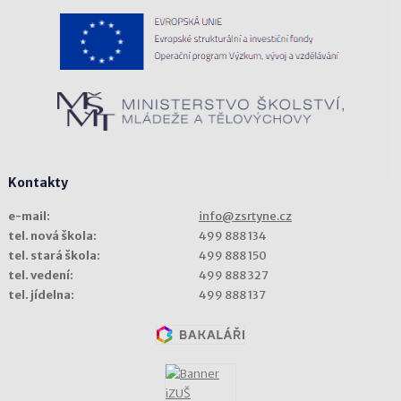
Kontakty
e-mail:
info@zsrtyne.cz
tel. nová škola:
499 888 134
tel. stará škola:
499 888 150
tel. vedení:
499 888 327
tel. jídelna:
499 888 137