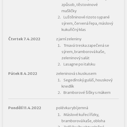
způsob, těstovinové
mašličky
Luštěninové rizoto sypané
sýrem, červená řepa, máslový
kukuřičný klas
Čtvrtek 7.4.2022
z jarní zeleniny
Tmavá treska zapečená se
sýrem, bramborová kaše,
zeleninový salát
Lasagne po italsku
Pátek 8.4.2022
zeleninová s kuskusem
Segedínský guláš, houskový
knedlík
Bramborové šišky s mákem
Pondělí 11.4.2022
polévka rybí jemná
Máslové kuřecí řízky,
bramborová kaše, obloha