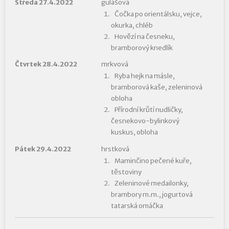
Středa 27.4.2022
gulášová
Čočka po orientálsku, vejce,
okurka, chléb
Hovězí na česneku,
bramborový knedlík
Čtvrtek 28.4.2022
mrkvová
Ryba hejk na másle,
bramborová kaše, zeleninová
obloha
Přírodní krůtí nudličky,
česnekovo-bylinkový
kuskus, obloha
Pátek 29.4.2022
hrstková
Maminčino pečené kuře,
těstoviny
Zeleninové medailonky,
brambory m.m., jogurtová
tatarská omáčka