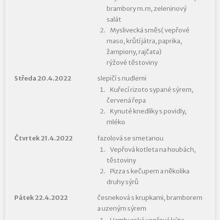
brambory m.m, zeleninový
salát
Myslivecká směs( vepřové
maso, krůtí játra, paprika,
žampiony, rajčata)
rýžové těstoviny
Středa 20.4.2022
slepičí s nudlemi
Kuřecí rizoto sypané sýrem,
červená řepa
Kynuté knedlíky s povidly,
mléko
Čtvrtek 21.4.2022
fazolová se smetanou
Vepřová kotleta na houbách,
těstoviny
Pizza s kečupem a několika
druhy sýrů
Pátek 22.4.2022
česneková s krupkami, bramborem
a uzeným sýrem