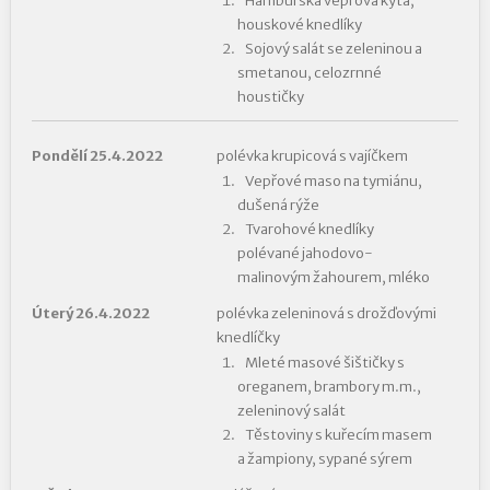
Hamburská vepřová kýta,
houskové knedlíky
Sojový salát se zeleninou a
smetanou, celozrnné
houstičky
Pondělí 25.4.2022
polévka krupicová s vajíčkem
Vepřové maso na tymiánu,
dušená rýže
Tvarohové knedlíky
polévané jahodovo-
malinovým žahourem, mléko
Úterý 26.4.2022
polévka zeleninová s drožďovými
knedlíčky
Mleté masové šištičky s
oreganem, brambory m.m.,
zeleninový salát
Těstoviny s kuřecím masem
a žampiony, sypané sýrem