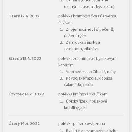
Zelňáky (buchty plněné
uzeným masem a kys.zelím)
Úterý 12.4.2022
polévka bramboračka s červenou
čočkou
Znojemská hovězí pečeně,
dušená rýže
Žemlovka s jablky a
tvarohem, bílá káva
Středa 13.4.2022
polévka zeleninová s bylinkovým
kapáním
Vepřové maso Cibulář, noky
Kovbojské fazole, klobása,
čalamáda, chléb
Čtvrtek 14.4.2022
polévka kmínová s vajíčkem
Úpický řízek, houskové
knedlíky, zelí
Úterý 19.4.2022
polévka pohanková jemná
Rybí filé v sezamovém obalu,