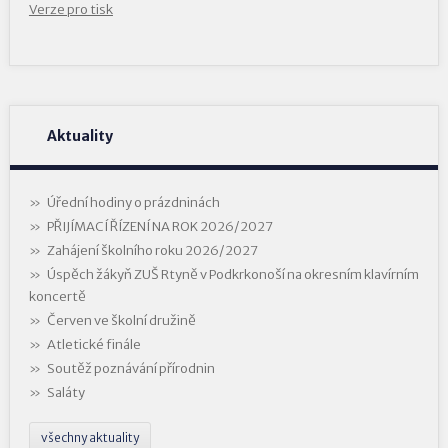
Verze pro tisk
Aktuality
Úřední hodiny o prázdninách
PŘIJÍMACÍ ŘÍZENÍ NA ROK 2026/2027
Zahájení školního roku 2026/2027
Úspěch žákyň ZUŠ Rtyně v Podkrkonoší na okresním klavírním
koncertě
Červen ve školní družině
Atletické finále
Soutěž poznávání přírodnin
Saláty
všechny aktuality