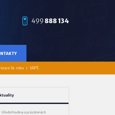
499
888 134
ONTAKTY
izace šk. roku
SRPŠ
ktuality
Úřední hodiny o prázdninách