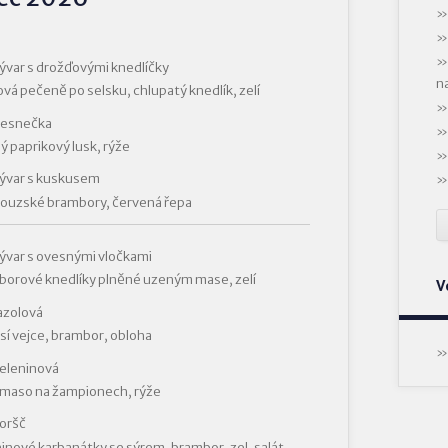
ývar s drožďovými knedlíčky
n
vá pečeně po selsku, chlupatý knedlík, zelí
Česnečka
ý paprikový lusk, rýže
Vývar s kuskusem
ouzské brambory, červená řepa
ývar s ovesnými vločkami
orové knedlíky plněné uzeným mase, zelí
V
azolová
sí vejce, brambor, obloha
eleninová
 maso na žampionech, rýže
oršč
inové karbanátky se sýrem, brambor, zel. salát