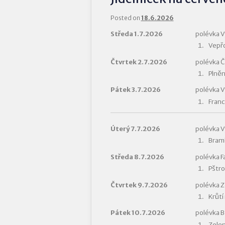
Posted on
18.6.2026
Středa 1.7.2026
polévka V
Vepřo
Čtvrtek 2.7.2026
polévka 
Plněn
Pátek 3.7.2026
polévka 
Franc
Úterý 7.7.2026
polévka V
Bramb
Středa 8.7.2026
polévka F
Pštro
Čtvrtek 9.7.2026
polévka Z
Krůtí
Pátek 10.7.2026
polévka B
Zelen