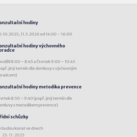
onzultační hodiny
0.10.2025, 11.5.2026 od 14:00 – 16:00
onzultační hodiny výchovného
oradce
ondělí 8:00 – 8:45 a čtvrtek 9:00 – 10:45
popř. jiný termín dle domluvy s výchovným
oradcem)
onzultační hodiny metodika prevence
vrtek 8:50 – 9:40 (popř. jiný termín dle
omluvy s metodikem prevence)
řídní schůzky
e budou konat ve dnech
25. 11. 2025