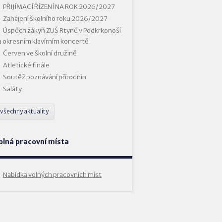
PŘIJÍMACÍ ŘÍZENÍ NA ROK 2026/2027
Zahájení školního roku 2026/2027
Úspěch žákyň ZUŠ Rtyně v Podkrkonoší
a okresním klavírním koncertě
Červen ve školní družině
Atletické finále
Soutěž poznávání přírodnin
Saláty
všechny aktuality
olná pracovní místa
Nabídka volných pracovních míst