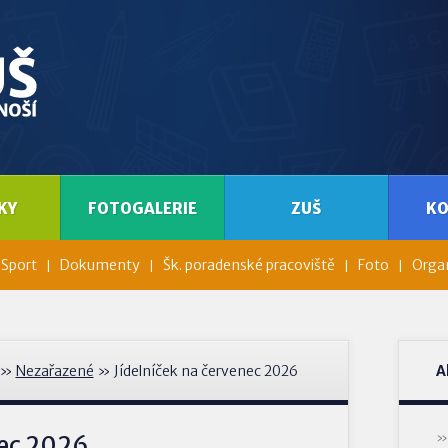
KY
FOTOGALERIE
ZUŠ
K
Sport
Dokumenty
Šk. poradenské pracoviště
Foto
Organ
»
Nezařazené
» Jídelníček na červenec 2026
A
nec 2026