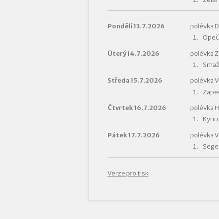
Pondělí 13.7.2026
polévka D
Opeče
Úterý 14.7.2026
polévka 
Smaže
Středa 15.7.2026
polévka V
Zape
Čtvrtek 16.7.2026
polévka 
Kynut
Pátek 17.7.2026
polévka Vý
Seged
Verze pro tisk