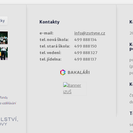
tky
Kontakty
K
e-mail:
info@zsrtyne.cz
2
tel. nová škola:
499 888 134
K
tel. stará škola:
499 888 150
p
tel. vedení:
499 888 327
tel. jídelna:
499 888 137
p
(
p
K
čt
d
T
s