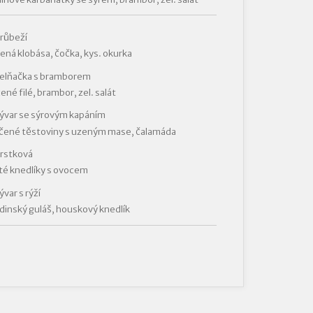
růbeží
ná klobása, čočka, kys. okurka
Zelňačka s bramborem
né filé, brambor, zel. salát
ývar se sýrovým kapáním
čené těstoviny s uzeným mase, čalamáda
Hrstková
é knedlíky s ovocem
var s rýží
inský guláš, houskový knedlík