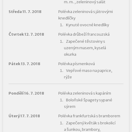
m. m. , zeleninový salát
Středa 11. 7. 2018
Polévka zeleninová s játrovými
knedlíčky
Kynuté ovocné knedlíky
Čtvrtek 12. 7. 2018
Polévka drůbeží francouzská
Zapečené těstoviny s
uzeným masem, kyselá
okurka
Pátek 13. 7. 2018
Polévka písmenková
Vepřové maso na paprice,
rýže
Pondělí 16. 7. 2018
Polévka zeleninová s kapáním
Boloňské špagety sypané
sýrem
Úterý 17. 7. 2018
Polévka frankfurtská s bramborem
Zapečený květák s brokolicí
a šunkou, brambory,