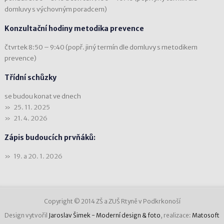
domluvy s výchovným poradcem)
Konzultační hodiny metodika prevence
čtvrtek 8:50 – 9:40 (popř. jiný termín dle domluvy s metodikem
prevence)
Třídní schůzky
se budou konat ve dnech
25. 11. 2025
21. 4. 2026
Zápis budoucích prvňáků:
19. a 20. 1. 2026
Copyright © 2014 ZŠ a ZUŠ Rtyně v Podkrkonoší
Design vytvořil
Jaroslav Šimek - Moderní design & foto
, realizace:
Matosoft