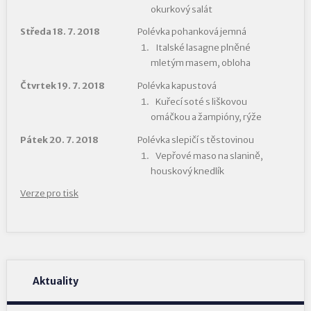
okurkový salát
Středa 18. 7. 2018
Polévka pohanková jemná
Italské lasagne plněné
mletým masem, obloha
Čtvrtek 19. 7. 2018
Polévka kapustová
Kuřecí soté s liškovou
omáčkou a žampióny, rýže
Pátek 20. 7. 2018
Polévka slepičí s těstovinou
Vepřové maso na slanině,
houskový knedlík
Verze pro tisk
Aktuality