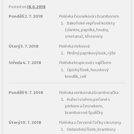
Posted on
18.6.2018
Pondělí 2. 7. 2018
Polévka česneková s bramborem
Bakoňské vepřové kotlety
(slanina, paprika, houby,
smetana), těstoviny
Úterý 3. 7. 2018
Polévka mrkvová
Plněný paprikový lusk, rýže
Středa 4. 7. 2018
Polévka krupicová s vajíčkem
Úpický řízek, houskový
knedlík, zelí
Pondělí 9. 7. 2018
Polévka venkovská bramboračka
Kuřecí stehno pečené s
pórkem a česnekem,
bramborové špalíčky
Úterý 10. 7. 2018
Polévka z červené čočky s krutony
Holandský řízek, brambory