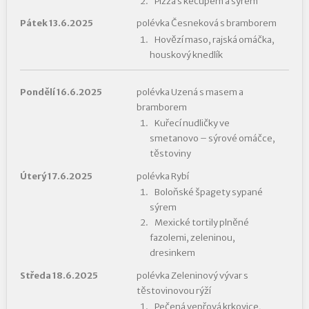
Pizza s kečupem a sýrem
Pátek 13.6.2025
polévka Česneková s bramborem
Hovězí maso, rajská omáčka,
houskový knedlík
Pondělí 16.6.2025
polévka Uzená s masem a
bramborem
Kuřecí nudličky ve
smetanovo – sýrové omáčce,
těstoviny
Úterý 17.6.2025
polévka Rybí
Boloňské špagety sypané
sýrem
Mexické tortily plněné
fazolemi, zeleninou,
dresinkem
Středa 18.6.2025
polévka Zeleninový vývar s
těstovinovou rýží
Pečená vepřová krkovice,