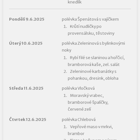
knedlík
Pondělí 9.6.2025
polévka Špenátová s vajíčkem
Krůtí nudličky po
provensálsku, těstoviny
Úterý 10.6.2025
polévka Zeleninová s bylinkovými
noky
Rybí filé se slaninou a hořčicí,
bramborová kaše, zel. salát
Zeleninové karbanátky s
pohankou, dresink, obloha
Středa 11.6.2025
polévka Vločková
Moravský vrabec,
bramborové špalíčky,
červené zelí
Čtvrtek 12.6.2025
polévka Chlebová
Vepřové maso v mrkvi,
brambor