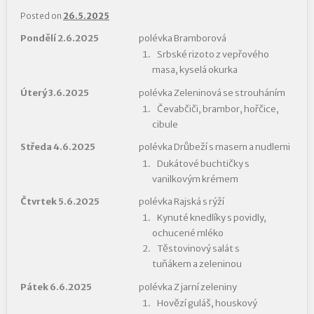
Posted on
26.5.2025
Pondělí 2.6.2025
polévka Bramborová
Srbské rizoto z vepřového
masa, kyselá okurka
Úterý 3.6.2025
polévka Zeleninová se strouháním
Čevabčiči, brambor, hořčice,
cibule
Středa 4.6.2025
polévka Drůbeží s masem a nudlemi
Dukátové buchtičky s
vanilkovým krémem
Čtvrtek 5.6.2025
polévka Rajská s rýží
Kynuté knedlíky s povidly,
ochucené mléko
Těstovinový salát s
tuňákem a zeleninou
Pátek 6.6.2025
polévka Z jarní zeleniny
Hovězí guláš, houskový