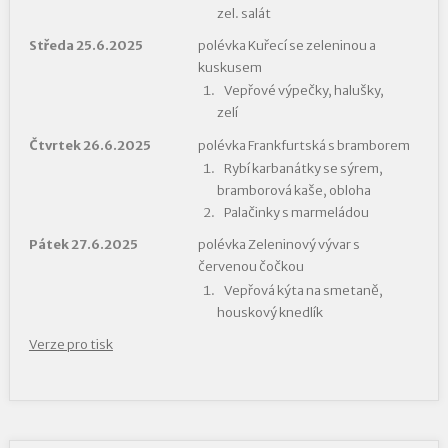
zel. salát
Středa 25.6.2025
polévka Kuřecí se zeleninou a
kuskusem
Vepřové výpečky, halušky,
zelí
Čtvrtek 26.6.2025
polévka Frankfurtská s bramborem
Rybí karbanátky se sýrem,
bramborová kaše, obloha
Palačinky s marmeládou
Pátek 27.6.2025
polévka Zeleninový vývar s
červenou čočkou
Vepřová kýta na smetaně,
houskový knedlík
Verze pro tisk