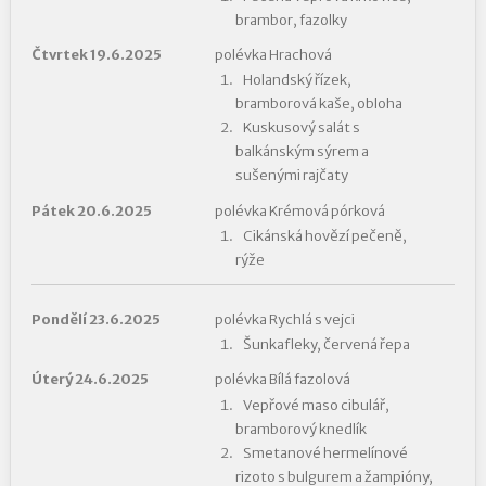
brambor, fazolky
Čtvrtek 19.6.2025
polévka Hrachová
Holandský řízek,
bramborová kaše, obloha
Kuskusový salát s
balkánským sýrem a
sušenými rajčaty
Pátek 20.6.2025
polévka Krémová pórková
Cikánská hovězí pečeně,
rýže
Pondělí 23.6.2025
polévka Rychlá s vejci
Šunkafleky, červená řepa
Úterý 24.6.2025
polévka Bílá fazolová
Vepřové maso cibulář,
bramborový knedlík
Smetanové hermelínové
rizoto s bulgurem a žampióny,