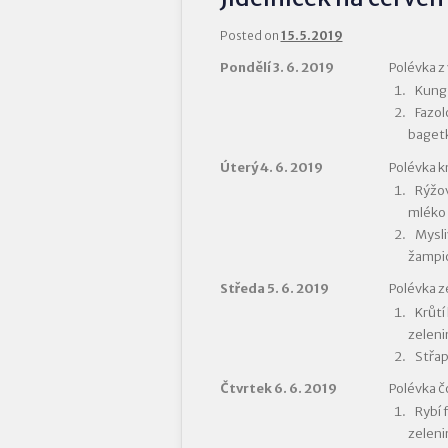
Posted on
15.5.2019
Pondělí 3. 6. 2019
Polévka z 
Kung 
Fazol
baget
Úterý 4. 6. 2019
Polévka 
Rýžo
mléko
Mysli
žampio
Středa 5. 6. 2019
Polévka z
Krůtí
zeleni
Střap
Čtvrtek 6. 6. 2019
Polévka 
Rybí 
zeleni