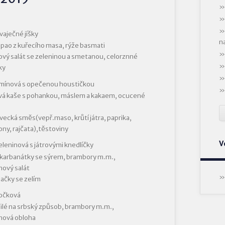
vaječné jíšky
n
pao z kuřecího masa, rýže basmati
ový salát se zeleninou a smetanou, celorznné
ky
kmínová s opečenou houstičkou
vá kaše s pohankou, máslem a kakaem, ocucené
vecká směs(vepř.maso, krůtí játra, paprika,
ny, rajčata),těstoviny
V
eleninová s játrovými knedlíčky
 karbanátky se sýrem, brambory m.m.,
nový salát
ačky se zelím
čočková
filé na srbský způsob, brambory m.m.,
nová obloha