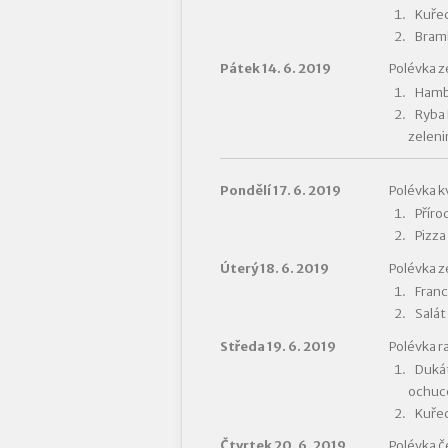
Kuřec
Bramb
Pátek 14. 6. 2019
Polévka z
Hambu
Ryba 
zeleni
Pondělí 17. 6. 2019
Polévka k
Příro
Pizza
Úterý 18. 6. 2019
Polévka z
Franc
Salát
Středa 19. 6. 2019
Polévka r
Dukát
ochuc
Kuřec
Čtvrtek 20. 6. 2019
Polévka 