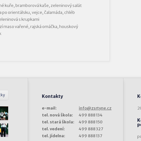
é kuře, bramborová kaše, zeleninový salát
 po orientálsku, vejce, čalamáda, chléb
eleninová s krupkami
í maso vařené, rajská omáčka, houskový
k
tky
Kontakty
K
e-mail:
info@zsrtyne.cz
2
tel. nová škola:
499 888 134
K
tel. stará škola:
499 888 150
p
tel. vedení:
499 888 327
tel. jídelna:
499 888 137
p