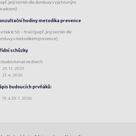
popř. jiný termín dle domluvy s výchovným
oradcem)
onzultační hodiny metodika prevence
vrtek 8:50 – 9:40 (popř. jiný termín dle
omluvy s metodikem prevence)
řídní schůzky
e budou konat ve dnech
25. 11. 2025
21. 4. 2026
ápis budoucích prvňáků:
19. a 20. 1. 2026