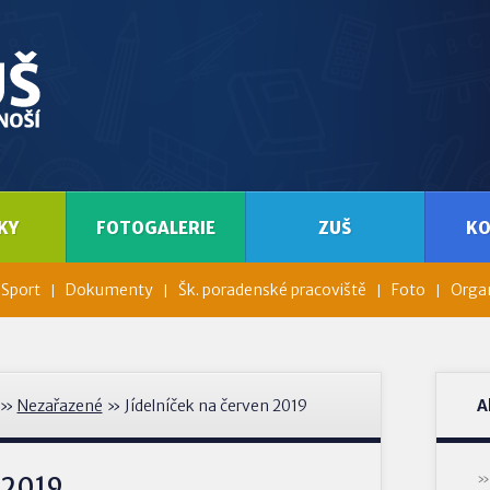
KY
FOTOGALERIE
ZUŠ
K
Sport
Dokumenty
Šk. poradenské pracoviště
Foto
Organ
»
Nezařazené
» Jídelníček na červen 2019
A
n 2019