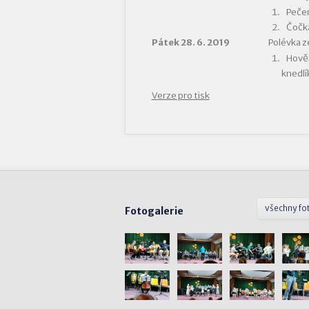
Pečen
Čočka
Pátek 28. 6. 2019
Polévka z
Hověz
knedlí
Verze pro tisk
všechny fo
Fotogalerie