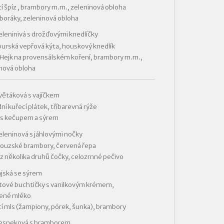
í špíz , brambory m.m., zeleninová obloha
oráky, zeleninová obloha
eleninivá s drožďovými knedlíčky
rská vepřová kýta, houskový knedlík
Hejk na provensálském koření, brambory m.m.,
nová obloha
větáková s vajíčkem
dní kuřecí plátek, tříbarevná rýže
 s kečupem a sýrem
eleninová s jáhlovými nočky
ouzské brambory, červená řepa
 z několika druhů čočky, celozrnné pečivo
ajská se sýrem
ové buchtičky s vanilkovým krémem,
ené mléko
í mls (žampiony, pórek, šunka), brambory
česneková s bramborem