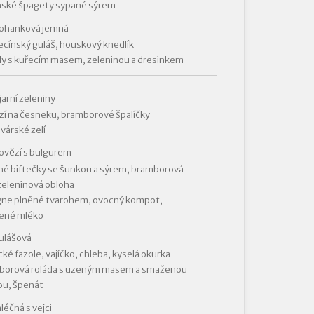
ňské špagety sypané sýrem
pohanková jemná
cínský guláš, houskový knedlík
lly s kuřecím masem, zeleninou a dresinkem
jarní zeleniny
í na česneku, bramborové špalíčky
várské zelí
ovězí s bulgurem
é biftečky se šunkou a sýrem, bramborová
zeleninová obloha
gne plněné tvarohem, ovocný kompot,
ené mléko
ulášová
ké fazole, vajíčko, chleba, kyselá okurka
borová roláda s uzeným masem a smaženou
ou, špenát
léčná s vejci