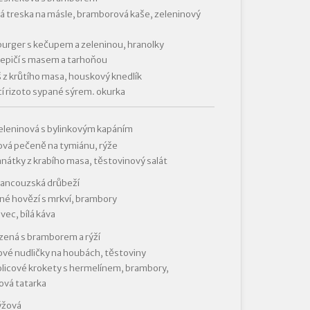
 treska na másle, bramborová kaše, zeleninový
rger s kečupem a zeleninou, hranolky
lepičí s masem a tarhoňou
 z krůtího masa, houskový knedlík
í rizoto sypané sýrem. okurka
eleninová s bylinkovým kapáním
vá pečeně na tymiánu, rýže
nátky z krabího masa, těstovinový salát
rancouzská drůbeží
é hovězí s mrkví, brambory
ec, bílá káva
zená s bramborem a rýží
vé nudličky na houbách, těstoviny
licové krokety s hermelínem, brambory,
ová tatarka
ýžová