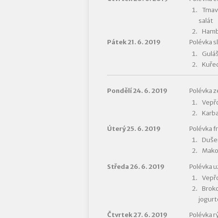
Tmavá
salát
Hambu
Pátek 21. 6. 2019
Polévka s
Guláš
Kuřec
Pondělí 24. 6. 2019
Polévka z
Vepřo
Karba
Úterý 25. 6. 2019
Polévka f
Dušen
Makov
Středa 26. 6. 2019
Polévka u
Vepřo
Broko
jogurt
Čtvrtek 27. 6. 2019
Polévka r