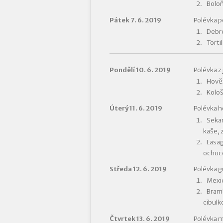
Bolo
Pátek 7. 6. 2019
Polévka 
Debre
Torti
Pondělí 10. 6. 2019
Polévka z 
Hověz
Kološ
Úterý 11. 6. 2019
Polévka h
Sekan
kaše, 
Lasa
ochuc
Středa 12. 6. 2019
Polévka g
Mexic
Bram
cibulk
Čtvrtek 13. 6. 2019
Polévka m