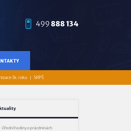
499
888 134
ONTAKTY
izace šk. roku
SRPŠ
ktuality
Úřední hodiny o prázdninách