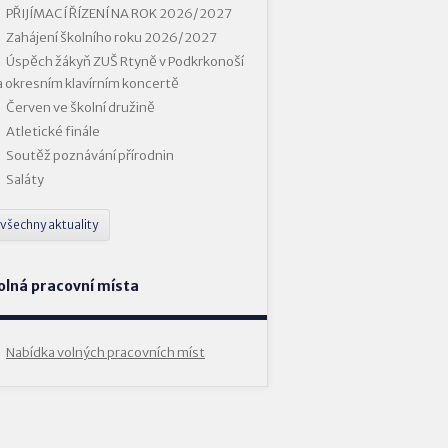
PŘIJÍMACÍ ŘÍZENÍ NA ROK 2026/2027
Zahájení školního roku 2026/2027
Úspěch žákyň ZUŠ Rtyně v Podkrkonoší
a okresním klavírním koncertě
Červen ve školní družině
Atletické finále
Soutěž poznávání přírodnin
Saláty
všechny aktuality
olná pracovní místa
Nabídka volných pracovních míst