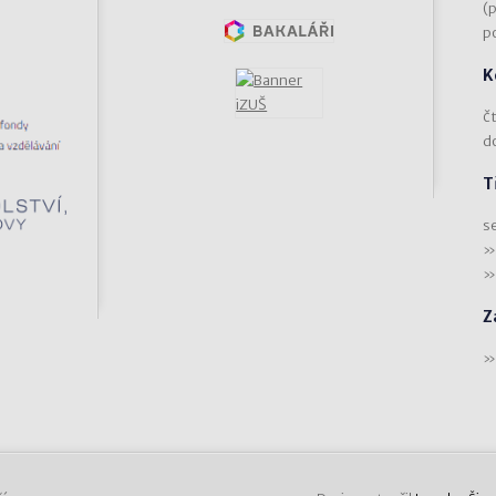
(
p
K
čt
d
T
s
Z