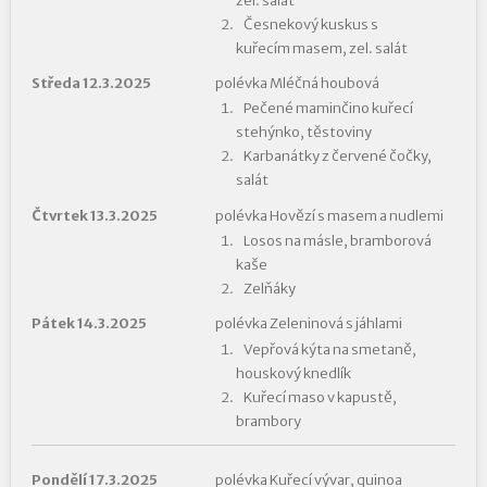
zel. salát
Česnekový kuskus s
kuřecím masem, zel. salát
Středa 12.3.2025
polévka Mléčná houbová
Pečené maminčino kuřecí
stehýnko, těstoviny
Karbanátky z červené čočky,
salát
Čtvrtek 13.3.2025
polévka Hovězí s masem a nudlemi
Losos na másle, bramborová
kaše
Zelňáky
Pátek 14.3.2025
polévka Zeleninová s jáhlami
Vepřová kýta na smetaně,
houskový knedlík
Kuřecí maso v kapustě,
brambory
Pondělí 17.3.2025
polévka Kuřecí vývar, quinoa