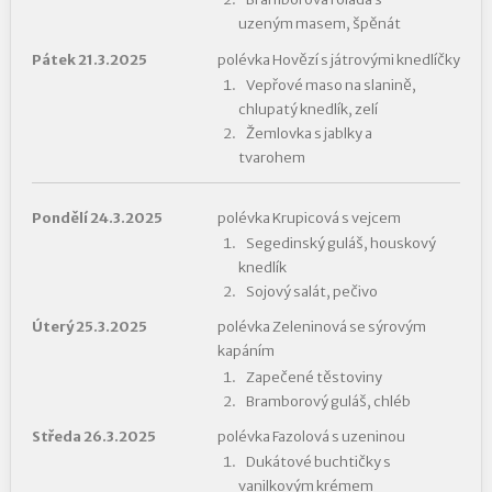
uzeným masem, špěnát
Pátek 21.3.2025
polévka Hovězí s játrovými knedlíčky
Vepřové maso na slanině,
chlupatý knedlík, zelí
Žemlovka s jablky a
tvarohem
Pondělí 24.3.2025
polévka Krupicová s vejcem
Segedinský guláš, houskový
knedlík
Sojový salát, pečivo
Úterý 25.3.2025
polévka Zeleninová se sýrovým
kapáním
Zapečené těstoviny
Bramborový guláš, chléb
Středa 26.3.2025
polévka Fazolová s uzeninou
Dukátové buchtičky s
vanilkovým krémem