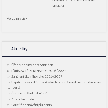
brambory, jogurtová tatarská
omáčka
Verze pro tisk
Aktuality
Úřední hodiny o prázdninách
PŘIJÍMACÍ ŘÍZENÍ NA ROK 2026/2027
Zahájení školního roku 2026/2027
Úspěch žákyň ZUŠ Rtyně v Podkrkonoší na okresním klavírním
koncertě
Červen ve školní družině
Atletické finále
Soutěž poznávání přírodnin