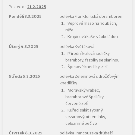
Posted on
21.2.2025
Pondělí 3.3.2025
polévka Frankfurtská s bramborem
Vepřové maso na houbách,
rýže
Krupicová kaše s čokoládou
Úterý 4.3.2025
polévka Květáková
Přírodní kuřecí nudličky,
brambory, fazolky se slaninou
Špekové knedlíky, zelí
Středa 5.3.2025
polévka Zeleninová s drožďovými
knedlíčky
Moravský vrabec,
bramborové špalíčky,
červené zelí
Kuřecí salát sypaný
sezamovými semínky,
celozrnné pečivo
Čtvrtek 6.3.2025
polévka Francouzská drůbeží