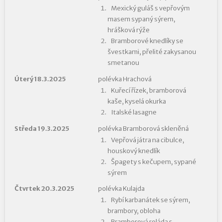
Mexický guláš s vepřovým
masem sypaný sýrem,
hrášková rýže
Bramborové knedlíky se
švestkami, přelité zakysanou
smetanou
Úterý 18.3.2025
polévka Hrachová
Kuřecí řízek, bramborová
kaše, kyselá okurka
Italské lasagne
Středa 19.3.2025
polévka Bramborová skleněná
Vepřová játra na cibulce,
houskový knedlík
Špagety s kečupem, sypané
sýrem
Čtvrtek 20.3.2025
polévka Kulajda
Rybí karbanátek se sýrem,
brambory, obloha
Bramborová roláda s