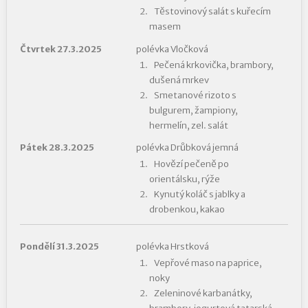
Těstovinový salát s kuřecím
masem
Čtvrtek 27.3.2025
polévka Vločková
Pečená krkovička, brambory,
dušená mrkev
Smetanové rizoto s
bulgurem, žampiony,
hermelín, zel. salát
Pátek 28.3.2025
polévka Drůbková jemná
Hovězí pečeně po
orientálsku, rýže
Kynutý koláč s jablky a
drobenkou, kakao
Pondělí 31.3.2025
polévka Hrstková
Vepřové maso na paprice,
noky
Zeleninové karbanátky,