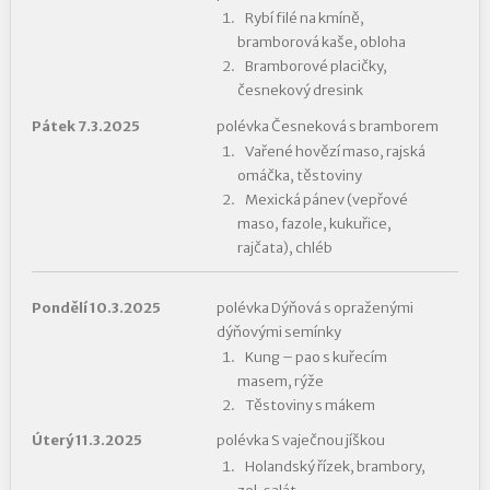
Rybí filé na kmíně,
bramborová kaše, obloha
Bramborové placičky,
česnekový dresink
Pátek 7.3.2025
polévka Česneková s bramborem
Vařené hovězí maso, rajská
omáčka, těstoviny
Mexická pánev (vepřové
maso, fazole, kukuřice,
rajčata), chléb
Pondělí 10.3.2025
polévka Dýňová s opraženými
dýňovými semínky
Kung – pao s kuřecím
masem, rýže
Těstoviny s mákem
Úterý 11.3.2025
polévka S vaječnou jíškou
Holandský řízek, brambory,