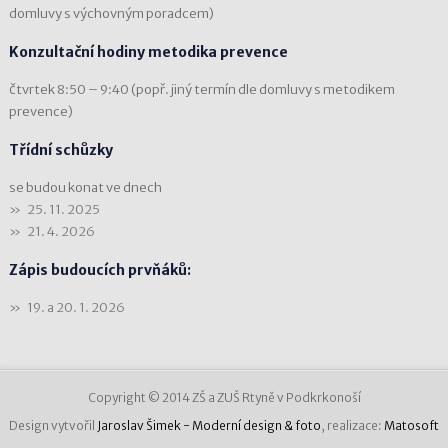
domluvy s výchovným poradcem)
Konzultační hodiny metodika prevence
čtvrtek 8:50 – 9:40 (popř. jiný termín dle domluvy s metodikem
prevence)
Třídní schůzky
se budou konat ve dnech
25. 11. 2025
21. 4. 2026
Zápis budoucích prvňáků:
19. a 20. 1. 2026
Copyright © 2014 ZŠ a ZUŠ Rtyně v Podkrkonoší
Design vytvořil
Jaroslav Šimek - Moderní design & foto
, realizace:
Matosoft