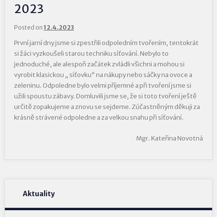
2023
Posted on
12.4.2023
První jarní dny jsme si zpestřili odpoledním tvořením, tentokrát
si žáci vyzkoušeli starou techniku síťování. Nebylo to
jednoduché, ale alespoň začátek zvládli všichni a mohou si
vyrobit klasickou „ síťovku“ na nákupy nebo sáčky na ovoce a
zeleninu. Odpoledne bylo velmi příjemné a při tvoření jsme si
užili spoustu zábavy. Domluvili jsme se, že si toto tvoření ještě
určitě zopakujeme a znovu se sejdeme. Zúčastněným děkuji za
krásně strávené odpoledne a za velkou snahu při síťování.
Mgr. Kateřina Novotná
Aktuality