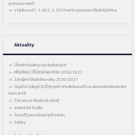
provozu není)
v týdnu od 1. 2. do 5. 2. 2021 není v provozu školní jídelna
Aktuality
Úřední hodiny o prázdninách
PŘIJÍMACÍ ŘÍZENÍ NA ROK 2026/2027
Zahájení školního roku 2026/2027
Úspěch žákyň ZUŠ Rtyně v Podkrkonoší na okresním klavírním
koncertě
Červen ve školní družině
Atletické finále
Soutěž poznávání přírodnin
Saláty