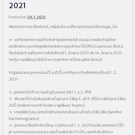
2021
Posted on
29.1.2021
Ministerstvo školství, mládeže a tělovýchovy informuje, že:
vzhledem k nepříznivé epidemické situaci nedochází ke
změnám v protiepidemickém systému ČR (PES) a provoz škol a
školských zařízení v období od 1. února 2021 do 14. února 2021
tedy i nadále probíhá ve stejném režimu jako dosud
Organizace provozu ZŠ a ZUŠ ve Rtyni v Podkrkonoší od 1. 2.
2021
prezenčně se vyučují pouze žáci 1. a 2. tříd
distanční výuka pokračuje pro žáky 3. až 9. tříd a také pro žáky
ZUŠ (online rozvrh hodin v aplikaci Teams)
i nadále jsou umožněny konzultace učitel x žák (dle daného
harmonogramu)
provoz školní družiny v týdnu od 1. 2. 2021 bude omezen (ŠD
je v provozu pouze po vyučování do 15:00, ranní družina v