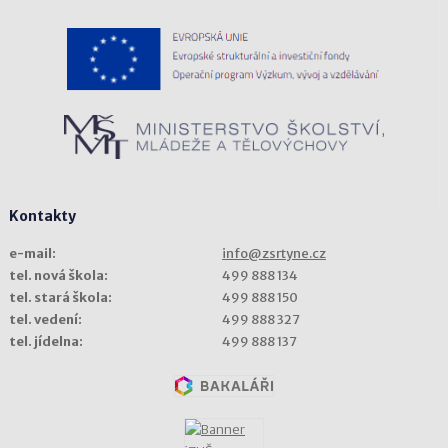
Kontakty
e-mail:
info@zsrtyne.cz
tel. nová škola:
499 888 134
tel. stará škola:
499 888 150
tel. vedení:
499 888 327
tel. jídelna:
499 888 137