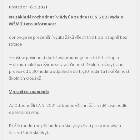
Posted on
16.5.2021
Na základě rozhodnutí vlády ČR ze dne 10. 5. 2021 vydalo
MŠMT tyto informace:
obnovuje se prezenční výuka žáků všech tříd 1. a 2. stupně bez
rotace
– ruší se povinnost dodržování homogenních tříd a skupin
– do normálního režimu se vrací činnosti školní družiny (ranní
provoz od 6,30 hodin a odpolední do 15,30 hodin) a také činnost
školních kroužků
V praxi to znamená:
A/ Od pondělí 17. 5. 2021 se budou všichni žáci vzdělávat podle
daného rozvrhu.
B/ Žáci budou po příchodu do školy využívat prostory svých
šaten (šatní skříňky).