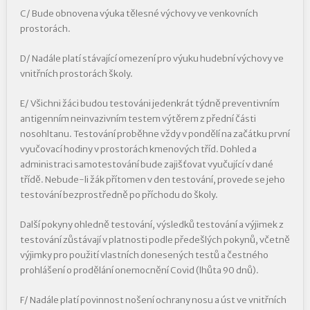
C/ Bude obnovena výuka tělesné výchovy ve venkovních
prostorách.
D/ Nadále platí stávající omezení pro výuku hudební výchovy ve
vnitřních prostorách školy.
E/ Všichni žáci budou testováni jedenkrát týdně preventivním
antigenním neinvazivním testem výtěrem z přední části
nosohltanu. Testování proběhne vždy v pondělí na začátku první
vyučovací hodiny v prostorách kmenových tříd. Dohled a
administraci samotestování bude zajišťovat vyučující v dané
třídě. Nebude-li žák přítomen v den testování, provede se jeho
testování bezprostředně po příchodu do školy.
Další pokyny ohledně testování, výsledků testování a výjimek z
testování zůstávají v platnosti podle předešlých pokynů, včetně
výjimky pro použití vlastních donesených testů a čestného
prohlášení o prodělání onemocnění Covid (lhůta 90 dnů).
F/ Nadále platí povinnost nošení ochrany nosu a úst ve vnitřních