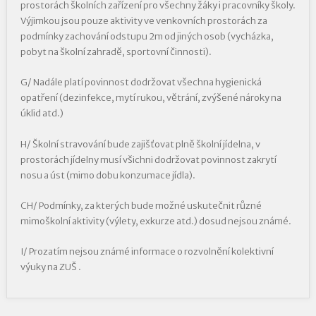
prostorách školních zařízení pro všechny žáky i pracovníky školy.
Výjimkou jsou pouze aktivity ve venkovních prostorách za
podmínky zachování odstupu 2m od jiných osob (vycházka,
pobyt na školní zahradě, sportovní činnosti).
G/ Nadále platí povinnost dodržovat všechna hygienická
opatření (dezinfekce, mytí rukou, větrání, zvýšené nároky na
úklid atd.)
H/ Školní stravování bude zajišťovat plně školní jídelna, v
prostorách jídelny musí všichni dodržovat povinnost zakrytí
nosu a úst (mimo dobu konzumace jídla).
CH/ Podmínky, za kterých bude možné uskutečnit různé
mimoškolní aktivity (výlety, exkurze atd.) dosud nejsou známé.
I/ Prozatím nejsou známé informace o rozvolnění kolektivní
výuky na ZUŠ .