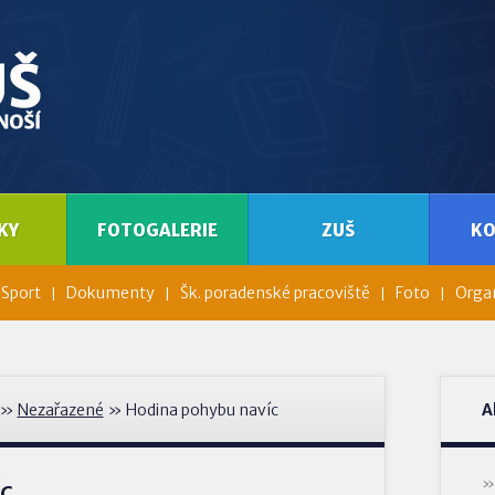
KY
FOTOGALERIE
ZUŠ
K
Sport
Dokumenty
Šk. poradenské pracoviště
Foto
Organ
»
Nezařazené
» Hodina pohybu navíc
A
c