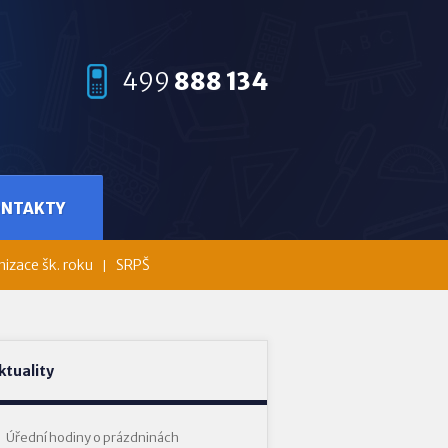
499
888 134
ONTAKTY
izace šk. roku
SRPŠ
ktuality
Úřední hodiny o prázdninách