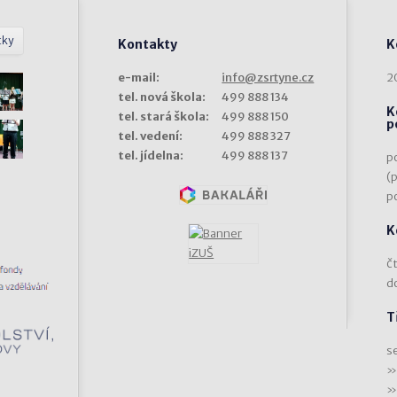
tky
Kontakty
K
e-mail:
info@zsrtyne.cz
2
tel. nová škola:
499 888 134
K
tel. stará škola:
499 888 150
p
tel. vedení:
499 888 327
tel. jídelna:
499 888 137
p
(
p
K
čt
d
T
s