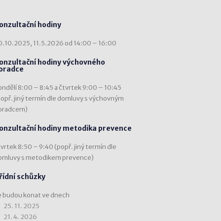
onzultační hodiny
0.10.2025, 11.5.2026 od 14:00 – 16:00
onzultační hodiny výchovného
oradce
ondělí 8:00 – 8:45 a čtvrtek 9:00 – 10:45
popř. jiný termín dle domluvy s výchovným
oradcem)
onzultační hodiny metodika prevence
vrtek 8:50 – 9:40 (popř. jiný termín dle
omluvy s metodikem prevence)
řídní schůzky
e budou konat ve dnech
25. 11. 2025
21. 4. 2026