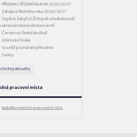
PŘIJÍMACÍ ŘÍZENÍ NA ROK 2026/2027
Zahájení školního roku 2026/2027
Úspěch žákyň ZUŠ Rtyně v Podkrkonoší
a okresním klavírním koncertě
Červen ve školní družině
Atletické finále
Soutěž poznávání přírodnin
Saláty
všechny aktuality
olná pracovní místa
Nabídka volných pracovních míst