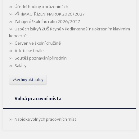
Úřední hodiny o prázdninách
PŘIJÍMACÍ ŘÍZENÍ NA ROK 2026/2027
Zahájení školního roku 2026/2027
Úspěch žákyň ZUŠ Rtyně v Podkrkonoší na okresním klavírním
koncertě
Červen ve školní družině
Atletické finále
Soutěž poznávání přírodnin
Saláty
všechny aktuality
Volná pracovní místa
Nabídka volných pracovních míst