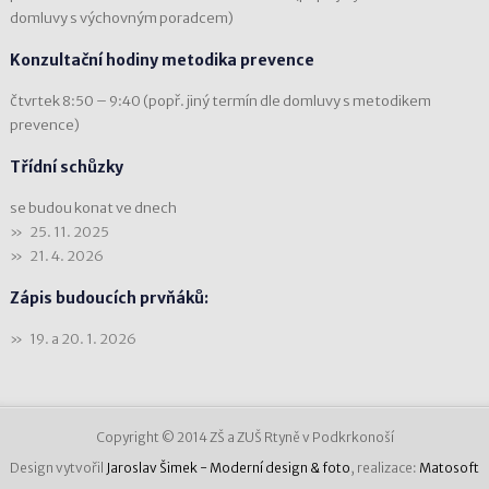
domluvy s výchovným poradcem)
Konzultační hodiny metodika prevence
čtvrtek 8:50 – 9:40 (popř. jiný termín dle domluvy s metodikem
prevence)
Třídní schůzky
se budou konat ve dnech
25. 11. 2025
21. 4. 2026
Zápis budoucích prvňáků:
19. a 20. 1. 2026
Copyright © 2014 ZŠ a ZUŠ Rtyně v Podkrkonoší
Design vytvořil
Jaroslav Šimek - Moderní design & foto
, realizace:
Matosoft