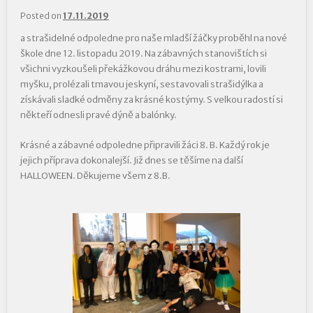
Posted on
17.11.2019
a strašidelné odpoledne pro naše mladší žáčky proběhl na nové
škole dne 12. listopadu 2019. Na zábavných stanovištích si
všichni vyzkoušeli překážkovou dráhu mezi kostrami, lovili
myšku, prolézali tmavou jeskyní, sestavovali strašidýlka a
získávali sladké odměny za krásné kostýmy. S velkou radostí si
někteří odnesli pravé dýně a balónky.
Krásné a zábavné odpoledne připravili žáci 8. B. Každý rok je
jejich příprava dokonalejší. Již dnes se těšíme na další
HALLOWEEN. Děkujeme všem z 8.B.