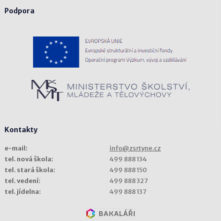
Podpora
Kontakty
e-mail:
info@zsrtyne.cz
tel. nová škola:
499 888 134
tel. stará škola:
499 888 150
tel. vedení:
499 888 327
tel. jídelna:
499 888 137