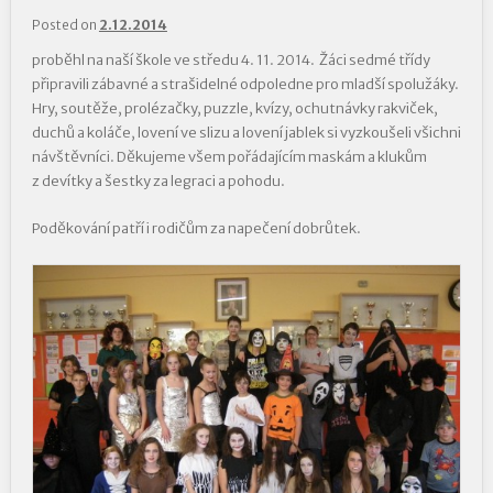
Posted on
2.12.2014
proběhl na naší škole ve středu 4. 11. 2014. Žáci sedmé třídy
připravili zábavné a strašidelné odpoledne pro mladší spolužáky.
Hry, soutěže, prolézačky, puzzle, kvízy, ochutnávky rakviček,
duchů a koláče, lovení ve slizu a lovení jablek si vyzkoušeli všichni
návštěvníci. Děkujeme všem pořádajícím maskám a klukům
z devítky a šestky za legraci a pohodu.
Poděkování patří i rodičům za napečení dobrůtek.