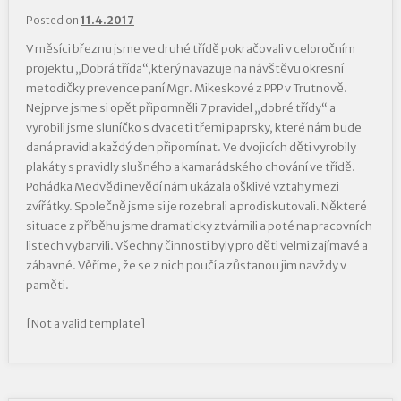
Posted on
11.4.2017
V měsíci březnu jsme ve druhé třídě pokračovali v celoročním
projektu „Dobrá třída“,který navazuje na návštěvu okresní
metodičky prevence paní Mgr. Mikeskové z PPP v Trutnově.
Nejprve jsme si opět připomněli 7 pravidel „dobré třídy“ a
vyrobili jsme sluníčko s dvaceti třemi paprsky, které nám bude
daná pravidla každý den připomínat. Ve dvojicích děti vyrobily
plakáty s pravidly slušného a kamarádského chování ve třídě.
Pohádka Medvědi nevědí nám ukázala ošklivé vztahy mezi
zvířátky. Společně jsme si je rozebrali a prodiskutovali. Některé
situace z příběhu jsme dramaticky ztvárnili a poté na pracovních
listech vybarvili. Všechny činnosti byly pro děti velmi zajímavé a
zábavné. Věříme, že se z nich poučí a zůstanou jim navždy v
paměti.
[Not a valid template]