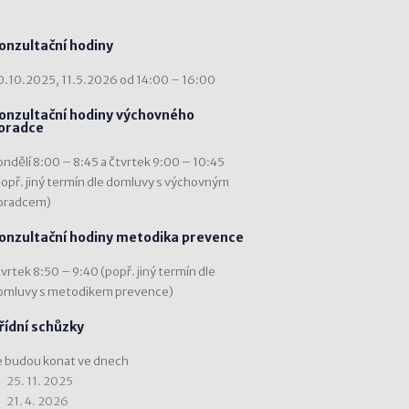
onzultační hodiny
0.10.2025, 11.5.2026 od 14:00 – 16:00
onzultační hodiny výchovného
oradce
ondělí 8:00 – 8:45 a čtvrtek 9:00 – 10:45
popř. jiný termín dle domluvy s výchovným
oradcem)
onzultační hodiny metodika prevence
vrtek 8:50 – 9:40 (popř. jiný termín dle
omluvy s metodikem prevence)
řídní schůzky
e budou konat ve dnech
25. 11. 2025
21. 4. 2026