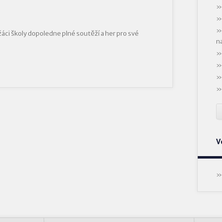
í žáci školy dopoledne plné soutěží a her pro své
n
V