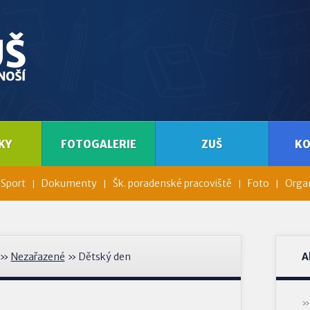
KY
FOTOGALERIE
ZUŠ
K
Sport
Dokumenty
Šk. poradenské pracoviště
Foto
Organ
»
Nezařazené
» Dětský den
A