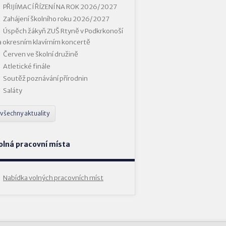
PŘIJÍMACÍ ŘÍZENÍ NA ROK 2026/2027
Zahájení školního roku 2026/2027
Úspěch žákyň ZUŠ Rtyně v Podkrkonoší
a okresním klavírním koncertě
Červen ve školní družině
Atletické finále
Soutěž poznávání přírodnin
Saláty
všechny aktuality
olná pracovní místa
Nabídka volných pracovních míst