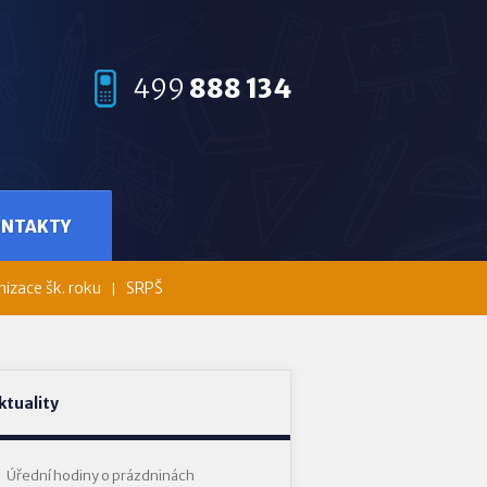
499
888 134
ONTAKTY
izace šk. roku
SRPŠ
ktuality
Úřední hodiny o prázdninách