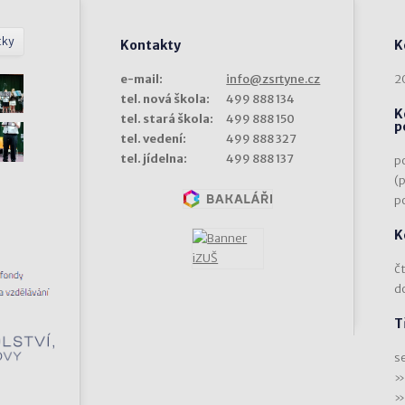
tky
Kontakty
K
e-mail:
info@zsrtyne.cz
2
tel. nová škola:
499 888 134
K
tel. stará škola:
499 888 150
p
tel. vedení:
499 888 327
tel. jídelna:
499 888 137
p
(
p
K
čt
d
T
s