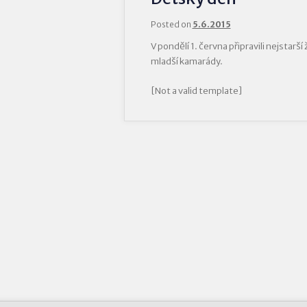
Posted on
5.6.2015
V pondělí 1. června připravili nejstarš
mladší kamarády.
[Not a valid template]