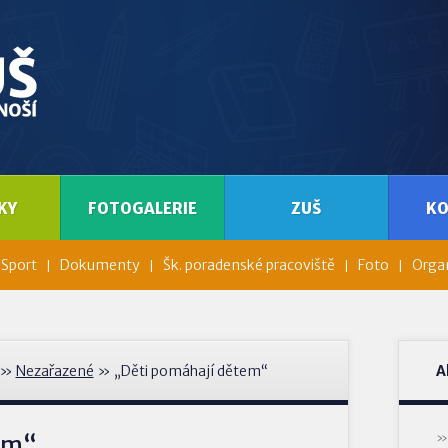
KY
FOTOGALERIE
ZUŠ
K
Sport
Dokumenty
Šk. poradenské pracoviště
Foto
Organ
»
Nezařazené
» „Děti pomáhají dětem“
A
em“