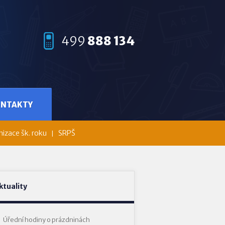
499
888 134
ONTAKTY
izace šk. roku
SRPŠ
ktuality
Úřední hodiny o prázdninách