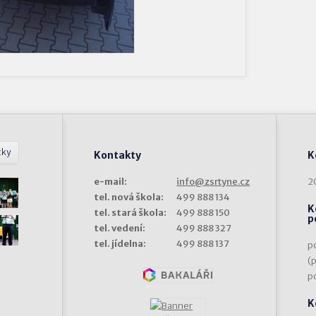
tky
Kontakty
K
e-mail:
info@zsrtyne.cz
2
tel. nová škola:
499 888 134
K
tel. stará škola:
499 888 150
p
tel. vedení:
499 888 327
tel. jídelna:
499 888 137
p
(
p
K