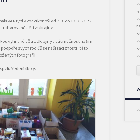
nala ve Rtyni v Podkrkonoší od 7. 3. do 10. 3. 2022,
n
ou ubytované děti z Ukrajiny.
lkou vyhnané děti z Ukrajiny a dát možnost našim
 podpoře svých rodičů se naši žáci zhostili této
ložených fotografií.
spěli. Vedení školy.
V