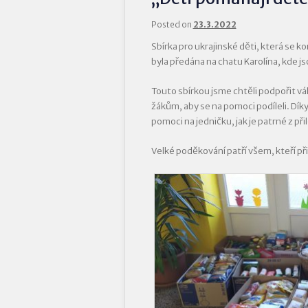
Posted on
23.3.2022
Sbírka pro ukrajinské děti, která se ko
byla předána na chatu Karolína, kde js
Touto sbírkou jsme chtěli podpořit vá
žákům, aby se na pomoci podíleli. Díky
pomoci na jedničku, jak je patrné z při
Velké poděkování patří všem, kteří při