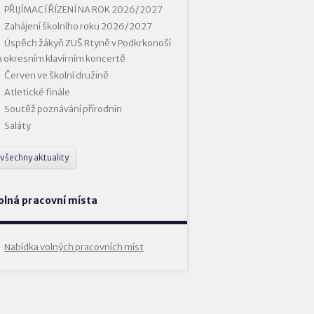
PŘIJÍMACÍ ŘÍZENÍ NA ROK 2026/2027
Zahájení školního roku 2026/2027
Úspěch žákyň ZUŠ Rtyně v Podkrkonoší
a okresním klavírním koncertě
Červen ve školní družině
Atletické finále
Soutěž poznávání přírodnin
Saláty
všechny aktuality
olná pracovní místa
Nabídka volných pracovních míst