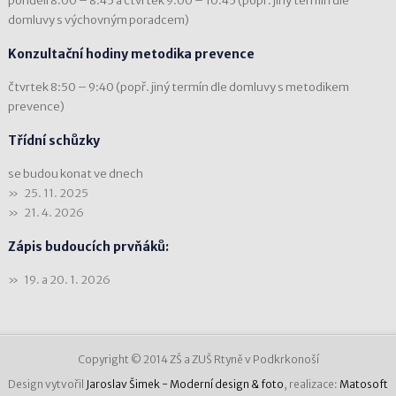
pondělí 8:00 – 8:45 a čtvrtek 9:00 – 10:45 (popř. jiný termín dle
domluvy s výchovným poradcem)
Konzultační hodiny metodika prevence
čtvrtek 8:50 – 9:40 (popř. jiný termín dle domluvy s metodikem
prevence)
Třídní schůzky
se budou konat ve dnech
25. 11. 2025
21. 4. 2026
Zápis budoucích prvňáků:
19. a 20. 1. 2026
Copyright © 2014 ZŠ a ZUŠ Rtyně v Podkrkonoší
Design vytvořil
Jaroslav Šimek - Moderní design & foto
, realizace:
Matosoft