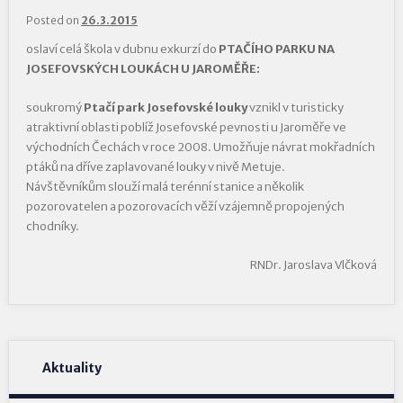
Posted on
26.3.2015
oslaví celá škola v dubnu exkurzí do
PTAČÍHO PARKU NA
JOSEFOVSKÝCH LOUKÁCH U JAROMĚŘE:
soukromý
Ptačí park Josefovské louky
vznikl v turisticky
atraktivní oblasti poblíž Josefovské pevnosti u Jaroměře ve
východních Čechách v roce 2008. Umožňuje návrat mokřadních
ptáků na dříve zaplavované louky v nivě Metuje.
Návštěvníkům slouží malá terénní stanice a několik
pozorovatelen a pozorovacích věží vzájemně propojených
chodníky.
RNDr. Jaroslava Vlčková
Aktuality