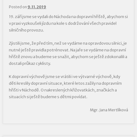
Posted on
9.11.2019
19. září jsme se vydali do Náchoda na dopravní hřiště, abychom si
v praxi vyzkoušeli jízdu na kole s dodržování všech pravidel
silničního provozu.
Zjistili jsme, že před tím, než se vydáme na opravdovou silnici, je
nutné ještě pravidla potrénovat. Na jaře se vydáme na dopravní
hřiště znovu a budeme se snažit, abychom se ještě zdokonalili a
dostali průkaz cyklisty.
K dopravní výchově jsme se vrátili i ve výtvarné výchově, kdy
děti kreslily dopravní situace, které letos zažily na dopravním
hřišti v Náchodě. O nakreslených křižovatkách, značkách a
situacích si ještě budeme s dětmi povídat.
Mgr. Jana Mertlíková