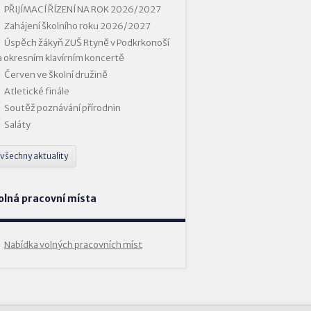
PŘIJÍMACÍ ŘÍZENÍ NA ROK 2026/2027
Zahájení školního roku 2026/2027
Úspěch žákyň ZUŠ Rtyně v Podkrkonoší
a okresním klavírním koncertě
Červen ve školní družině
Atletické finále
Soutěž poznávání přírodnin
Saláty
všechny aktuality
olná pracovní místa
Nabídka volných pracovních míst