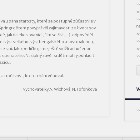
va u pana starosty, které se postupně zúčastnila v
n
 Špringr dětem povyprávěl zajímavosti ze života sov
ádě, jak daleko sova vidí, čím se živí,…), odpověděl
pce: výra velkého, výra bengálského a sovu pálenou,
 se s ní. Jako perličku jsme ještě viděli ochočenou
 kropenatého. Na úplný závěr si děti mohly pohladit
ssicu.
 a trpělivost, kterou nám věnoval.
V
vychovatelky A. Wichová, N. Fofonková