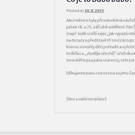
Posted on
30.9.2015
Akcí měsíce byla přírodovědná návště
pátek 18. a 25. září obě oddělení. Pan
(např. kolik snáší vajec, jak vypadá ml
na dotazy a představil tři soví zástu
kterou si mohly děti pohladit a vyfotit
hrdličku a ,,zloděje ořechů“ ořešníka
loveckého psa pana starosty, setra Je
Děkujeme panu starostovi za jeho čas
[Not a valid template]