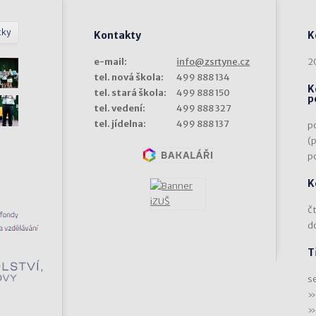
tky
Kontakty
K
e-mail:
info@zsrtyne.cz
2
tel. nová škola:
499 888 134
K
tel. stará škola:
499 888 150
p
tel. vedení:
499 888 327
tel. jídelna:
499 888 137
p
(
p
K
čt
d
T
s