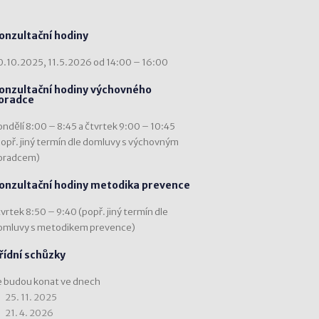
onzultační hodiny
0.10.2025, 11.5.2026 od 14:00 – 16:00
onzultační hodiny výchovného
oradce
ondělí 8:00 – 8:45 a čtvrtek 9:00 – 10:45
popř. jiný termín dle domluvy s výchovným
oradcem)
onzultační hodiny metodika prevence
vrtek 8:50 – 9:40 (popř. jiný termín dle
omluvy s metodikem prevence)
řídní schůzky
e budou konat ve dnech
25. 11. 2025
21. 4. 2026