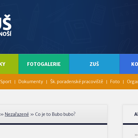
KY
FOTOGALERIE
ZUŠ
K
Sport
Dokumenty
Šk. poradenské pracoviště
Foto
Organ
»
Nezařazené
» Co je to Bubo bubo?
A