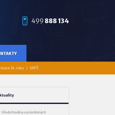
499
888 134
ONTAKTY
izace šk. roku
SRPŠ
ktuality
Úřední hodiny o prázdninách