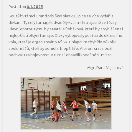
Posted on
6.1.2025
Soutěž v rámci Grand prix škol okrsku Úpice se více vydařila
dívkám. Ty celý turnaj předváděly kvalitní hru a jasně zvítězily.
Hlavní oporou týmu byla Natálie Řeháková, která byla vyhlášena i
nejlepší střelkyní turnaje. Dívky vybojovaly postup do okresního
kola, které je organizováno AŠSK. Chlapcům chybělo několik
spoluhráčů, kteří by pomohli k lepší hře. Ale i oni si zaslouží
pochvalu za bojovnost. V turnaji obsadili konečné 5. místo.
Mgr. Dana Vajsarová