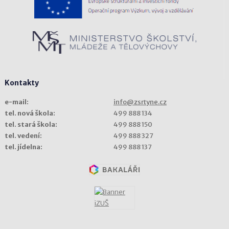
Kontakty
e-mail:
info@zsrtyne.cz
tel. nová škola:
499 888 134
tel. stará škola:
499 888 150
tel. vedení:
499 888 327
tel. jídelna:
499 888 137