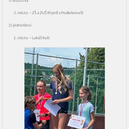
1/ družstva
místo – ZŠ a ZUŠ Rtyně v Podkrkonoší
2/ jednotlivci
místo – Lukáš Kult