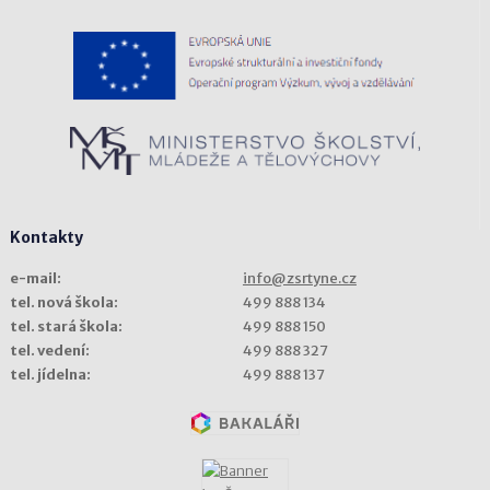
Kontakty
e-mail:
info@zsrtyne.cz
tel. nová škola:
499 888 134
tel. stará škola:
499 888 150
tel. vedení:
499 888 327
tel. jídelna:
499 888 137