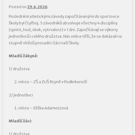
Posted on
29.6.2026
Posledními atletickými závody započítávanými do sportovce
školy byl čtyřboj. 5 závodníků absolvuje všechny 4 disciplíny
(sprint, hod, skok, vytrvalost) v 1 dni. Započítávají se výkony
jednotlivců i celého družstva. Nás velice těší, že se dokázali na
stupně vítězů prosadit i žáci naší školy.
Mladší žákyně:
1/ družstva
místo – ZŠ a ZUŠ Rtyně v Podkrkonoší
2/ jednotlivci
místo – Eliška Adametzová
Mladší žáci:
1/ družstva