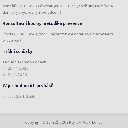
pondělí 8:00 – 8:45 a čtvrtek 9:00 – 10:45 (popř. jiný termín dle
domluvy s výchovným poradcem)
Konzultační hodiny metodika prevence
čtvrtek 8:50 – 9:40 (popř. jiný termín dle domluvy s metodikem
prevence)
Třídní schůzky
se budou konat ve dnech
25. 11. 2025
21. 4. 2026
Zápis budoucích prvňáků:
19. a 20. 1. 2026
Copyright © 2014 ZŠ a ZUŠ Rtyně v Podkrkonoší