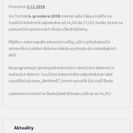
Posted on
2.12.2018
Ve čtvrtek
6. prosince 2018
zveme naše žáky a rodiče na
tradiční Adventní odpoledne od 14,00 do 17,00, hodin, které se
uskuteční v prostorách školy a školní jídelny.
Přijďte s námi zapálit adventní svíčky, užít si předvánoční
atmosféru a získat dobrou náladu a pohodu do následujících
dnů.
Na programu je výroba jednoduchých vánočních dekorací a
voňavých dobrot. Součástí Adventního odpoledne je také
soutěžní výstava „Betlémů“, které vytvořili žáci naší školy.
/adventní tvoření ve školní jídelně bude začínat ve 14,30/
Aktuality