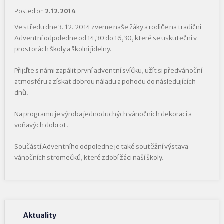
Posted on
2.12.2014
Ve středu dne 3. 12. 2014 zveme naše žáky a rodiče na tradiční
Adventní odpoledne od 14,30 do 16,30, které se uskuteční v
prostorách školy a školní jídelny.
Přijďte s námi zapálit první adventní svíčku, užít si předvánoční
atmosféru a získat dobrou náladu a pohodu do následujících
dnů.
Na programu je výroba jednoduchých vánočních dekorací a
voňavých dobrot.
Součástí Adventního odpoledne je také soutěžní výstava
vánočních stromečků, které zdobí žáci naší školy.
Aktuality