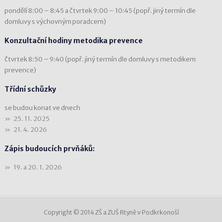
pondělí 8:00 – 8:45 a čtvrtek 9:00 – 10:45 (popř. jiný termín dle
domluvy s výchovným poradcem)
Konzultační hodiny metodika prevence
čtvrtek 8:50 – 9:40 (popř. jiný termín dle domluvy s metodikem
prevence)
Třídní schůzky
se budou konat ve dnech
25. 11. 2025
21. 4. 2026
Zápis budoucích prvňáků:
19. a 20. 1. 2026
Copyright © 2014 ZŠ a ZUŠ Rtyně v Podkrkonoší