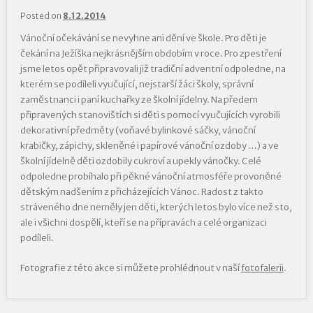
Posted on
8.12.2014
Vánoční očekávání se nevyhne ani dění ve škole. Pro děti je
čekání na Ježíška nejkrásnějším obdobím v roce. Pro zpestření
jsme letos opět připravovali již tradiční adventní odpoledne, na
kterém se podíleli vyučující, nejstarší žáci školy, správní
zaměstnanci i paní kuchařky ze školní jídelny. Na předem
připravených stanovištích si děti s pomocí vyučujících vyrobili
dekorativní předměty (voňavé bylinkové sáčky, vánoční
krabičky, zápichy, skleněné i papírové vánoční ozdoby …) a ve
školní jídelně děti ozdobily cukroví a upekly vánočky. Celé
odpoledne probíhalo při pěkné vánoční atmosféře provoněné
dětským nadšením z přicházejících Vánoc. Radost z takto
stráveného dne neměly jen děti, kterých letos bylo více než sto,
ale i všichni dospělí, kteří se na přípravách a celé organizaci
podíleli.
Fotografie z této akce si můžete prohlédnout v naší
fotofalerii
.