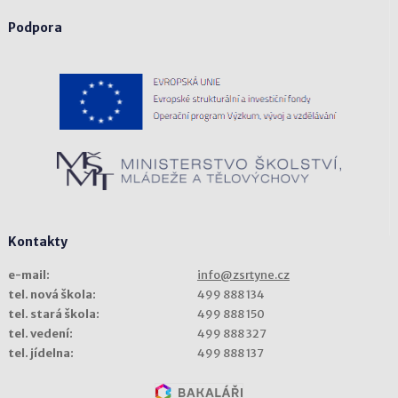
Podpora
Kontakty
e-mail:
info@zsrtyne.cz
tel. nová škola:
499 888 134
tel. stará škola:
499 888 150
tel. vedení:
499 888 327
tel. jídelna:
499 888 137