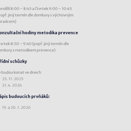
ondělí 8:00 – 8:45 a čtvrtek 9:00 – 10:45
popř. jiný termín dle domluvy s výchovným
oradcem)
onzultační hodiny metodika prevence
vrtek 8:50 – 9:40 (popř. jiný termín dle
omluvy s metodikem prevence)
řídní schůzky
e budou konat ve dnech
25. 11. 2025
21. 4. 2026
ápis budoucích prvňáků:
19. a 20. 1. 2026