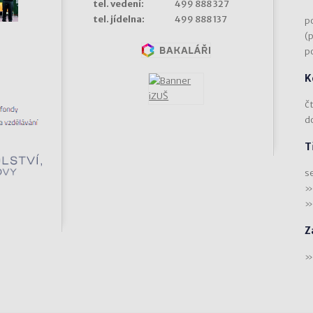
tel. vedení:
499 888 327
tel. jídelna:
499 888 137
p
(
p
K
čt
d
T
s
Z