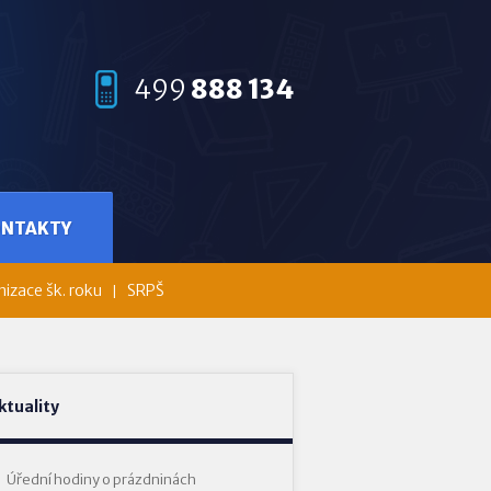
499
888 134
ONTAKTY
izace šk. roku
SRPŠ
ktuality
Úřední hodiny o prázdninách