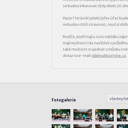
se budou inkasovat vždy okolo 20.dne
Pozor! Strávníci platící přes účet bu
nebudou chtít stravovat, musí si oběd
Rodiče, kteří mají o tuto nabídku záj
mají možnost nás navštívit v průběhu mě
také možnost si sjednat schůzku i mi
dotaz na e-mail:
jidelna@zsrtyne.cz
.
všechny fo
Fotogalerie