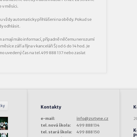
 v měsíci.
dou vždy automaticky přihlášeni na obědy. Pokud se
y odhlásit.
em a mají málo informací, případně něčemu nerozumí
síce září a října v kanceláři ŠJ od 6 do 14 hod. Je
mo uvedený čas na tel.499 888 137 nebo zaslat
tky
Kontakty
K
e-mail:
info@zsrtyne.cz
2
tel. nová škola:
499 888 134
K
tel. stará škola:
499 888 150
p