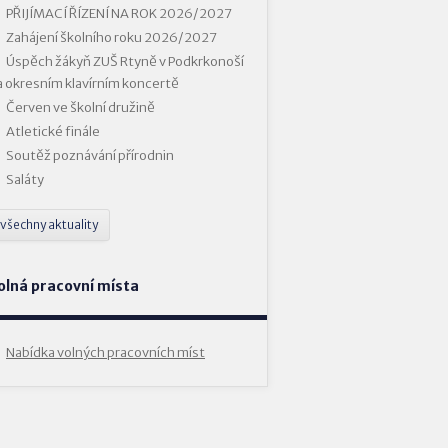
PŘIJÍMACÍ ŘÍZENÍ NA ROK 2026/2027
Zahájení školního roku 2026/2027
Úspěch žákyň ZUŠ Rtyně v Podkrkonoší
a okresním klavírním koncertě
Červen ve školní družině
Atletické finále
Soutěž poznávání přírodnin
Saláty
všechny aktuality
olná pracovní místa
Nabídka volných pracovních míst