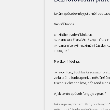
Jakým způsobem by jste měli postup
Ve Vaší bance:
zřídíte svolení k inkasu
nahlásíte číslo účtu školy – ČS
oznámíte výši maximální částky, k
1000,- Kč
Pro školní jídelnu:
vyplníte „
Souhlas k inkasu při plat
ze kterého budou peníze měsíčně čer
tiskopis Vám dodáme, případně si h
A jak tento způsob funguje v praxi?
Inkasuje se předem. Vždy bude vypočt
měsíc a z té budou odečteny peníze z