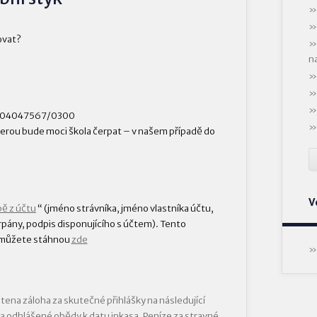
ovat?
n
OB 104047567/0300
terou bude moci škola čerpat – v našem případě do
V
bě z účtu
“ (jméno strávníka, jméno vlastníka účtu,
pány, podpis disponujícího s účtem). Tento
o můžete stáhnou
zde
ena záloha za skutečné přihlášky na následující
a odhlášené obědy k datu inkasa. Peníze za stravné