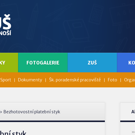
KY
FOTOGALERIE
ZUŠ
K
Sport
Dokumenty
Šk. poradenské pracoviště
Foto
Organ
 Bezhotovostní platební styk
A
bní styk