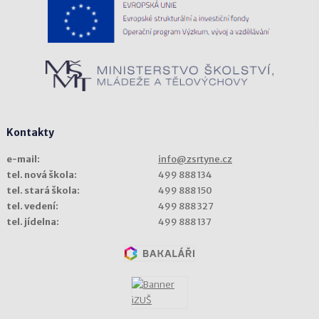
Kontakty
e-mail:
info@zsrtyne.cz
tel. nová škola:
499 888 134
tel. stará škola:
499 888 150
tel. vedení:
499 888 327
tel. jídelna:
499 888 137