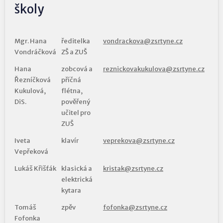
školy
Mgr. Hana
ředitelka
vondrackova@zsrtyne.cz
Vondráčková
ZŠ a ZUŠ
Hana
zobcová a
reznickovakukulova@zsrtyne.cz
Řezníčková
příčná
Kukulová,
flétna,
DiS.
pověřený
učitel pro
ZUŠ
Iveta
klavír
veprekova@zsrtyne.cz
Vepřeková
Lukáš Křišťák
klasická a
kristak@zsrtyne.cz
elektrická
kytara
Tomáš
zpěv
fofonka@zsrtyne.cz
Fofonka