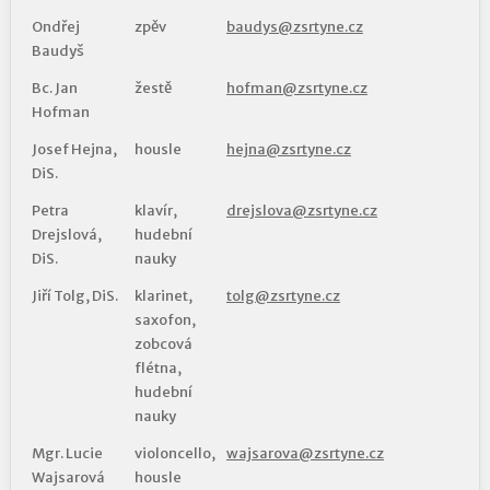
Ondřej
zpěv
baudys@zsrtyne.cz
Baudyš
Bc. Jan
žestě
hofman@zsrtyne.cz
Hofman
Josef Hejna,
housle
hejna@zsrtyne.cz
DiS.
Petra
klavír,
drejslova@zsrtyne.cz
Drejslová,
hudební
DiS.
nauky
Jiří Tolg, DiS.
klarinet,
tolg@zsrtyne.cz
saxofon,
zobcová
flétna,
hudební
nauky
Mgr. Lucie
violoncello,
wajsarova@zsrtyne.cz
Wajsarová
housle