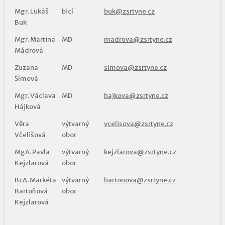
Mgr. Lukáš
bicí
buk@zsrtyne.cz
Buk
Mgr. Martina
MD
madrova@zsrtyne.cz
Mádrová
Zuzana
MD
simova@zsrtyne.cz
Šímová
Mgr. Václava
MD
hajkova@zsrtyne.cz
Hájková
Věra
výtvarný
vcelisova@zsrtyne.cz
Včelišová
obor
MgA. Pavla
výtvarný
kejzlarova@zsrtyne.cz
Kejzlarová
obor
BcA. Markéta
výtvarný
bartonova@zsrtyne.cz
Bartoňová
obor
Kejzlarová