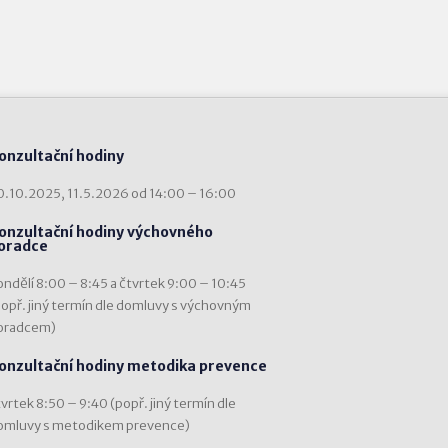
onzultační hodiny
0.10.2025, 11.5.2026 od 14:00 – 16:00
onzultační hodiny výchovného
oradce
ondělí 8:00 – 8:45 a čtvrtek 9:00 – 10:45
popř. jiný termín dle domluvy s výchovným
oradcem)
onzultační hodiny metodika prevence
vrtek 8:50 – 9:40 (popř. jiný termín dle
omluvy s metodikem prevence)