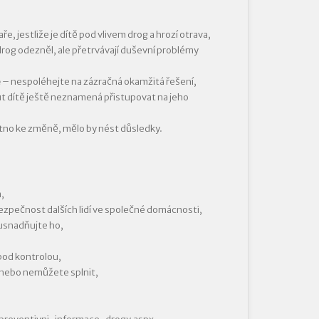
ře, jestliže je dítě pod vlivem drog a hrozí otrava,
k drog odezněl, ale přetrvávají duševní problémy
e
– nespoléhejte na zázračná okamžitá řešení,
t dítě ještě neznamená přistupovat na jeho
otno ke změně, mělo by nést důsledky.
,
zpečnost dalších lidí ve společné domácnosti,
usnadňujte ho,
pod kontrolou,
 nebo nemůžete splnit,