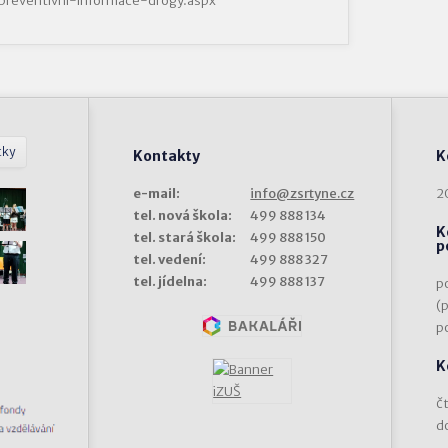
k/preventivni-informace-drogy.aspx
tky
Kontakty
K
e-mail:
info@zsrtyne.cz
2
tel. nová škola:
499 888 134
K
tel. stará škola:
499 888 150
p
tel. vedení:
499 888 327
tel. jídelna:
499 888 137
p
(
p
K
čt
d