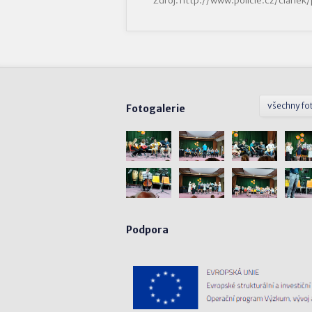
Zdroj: http://www.policie.cz/clane
všechny fo
Fotogalerie
Podpora