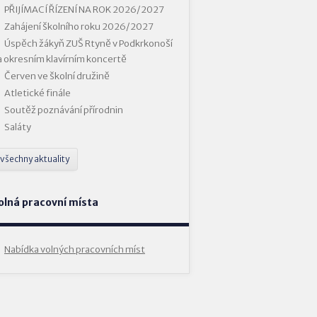
PŘIJÍMACÍ ŘÍZENÍ NA ROK 2026/2027
Zahájení školního roku 2026/2027
Úspěch žákyň ZUŠ Rtyně v Podkrkonoší
a okresním klavírním koncertě
Červen ve školní družině
Atletické finále
Soutěž poznávání přírodnin
Saláty
všechny aktuality
olná pracovní místa
Nabídka volných pracovních míst