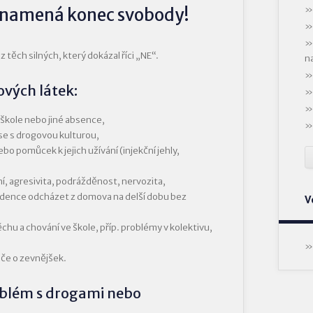
 znamená konec svobody!
těch silných, který dokázal říci „NE“.
n
ových látek:
škole nebo jiné absence,
se s drogovou kulturou,
bo pomůcek k jejich užívání (injekční jehly,
, agresivita, podrážděnost, nervozita,
dence odcházet z domova na delší dobu bez
V
hu a chování ve škole, příp. problémy v kolektivu,
éče o zevnějšek.
roblém s drogami nebo