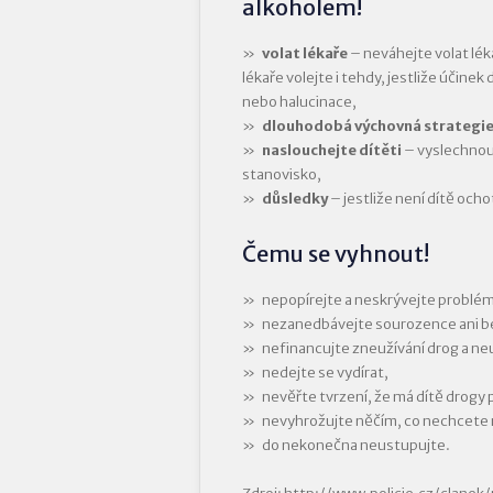
alkoholem!
volat lékaře
– neváhejte volat léka
lékaře volejte i tehdy, jestliže účine
nebo halucinace,
dlouhodobá výchovná strategi
naslouchejte dítěti
– vyslechnou
stanovisko,
důsledky
– jestliže není dítě och
Čemu se vyhnout!
nepopírejte a neskrývejte problém
nezanedbávejte sourozence ani be
nefinancujte zneužívání drog a ne
nedejte se vydírat,
nevěřte tvrzení, že má dítě drogy 
nevyhrožujte něčím, co nechcete
do nekonečna neustupujte.