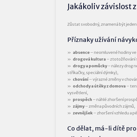
Jakákoliv závislost
Zůstat svobodný, znamená být jeden z 
Příznaky užívání návyk
absence
– neomluvené hodiny ve 
drogová kultura
– ztotožňování 
drogy a pomůcky
– nálezy drog ne
stříkačky, speciální dýmky),
chování
– výrazné změny v chování
odchody a útěky z domova
– ten
vysvětlení,
prospěch
– náhlé zhoršení prospěc
zájmy
– změna původních zájmů,
zevnějšek
– zhoršení vzhledu a p
Co dělat, má-li dítě p