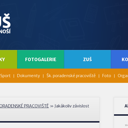
KY
FOTOGALERIE
ZUŠ
K
Sport
Dokumenty
Šk. poradenské pracoviště
Foto
Organ
PORADENSKÉ PRACOVIŠTĚ
» Jakákoliv závislost
A