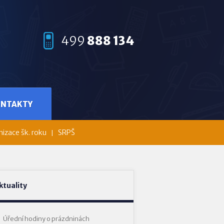
499
888 134
ONTAKTY
izace šk. roku
SRPŠ
ktuality
Úřední hodiny o prázdninách