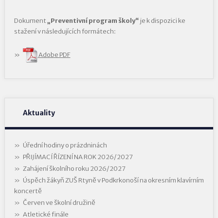
Dokument
„Preventivní program školy“
je k dispozici ke
stažení v následujících formátech:
Adobe PDF
Aktuality
Úřední hodiny o prázdninách
PŘIJÍMACÍ ŘÍZENÍ NA ROK 2026/2027
Zahájení školního roku 2026/2027
Úspěch žákyň ZUŠ Rtyně v Podkrkonoší na okresním klavírním
koncertě
Červen ve školní družině
Atletické finále