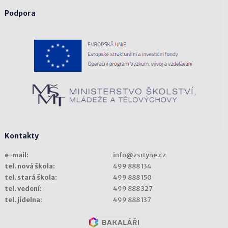
Podpora
Kontakty
e-mail:
info@zsrtyne.cz
tel. nová škola:
499 888 134
tel. stará škola:
499 888 150
tel. vedení:
499 888 327
tel. jídelna:
499 888 137