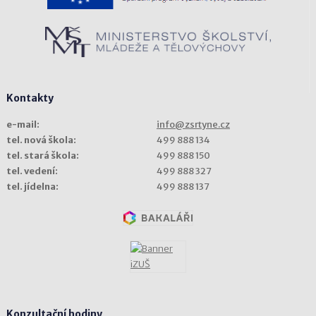
Kontakty
e-mail:
info@zsrtyne.cz
tel. nová škola:
499 888 134
tel. stará škola:
499 888 150
tel. vedení:
499 888 327
tel. jídelna:
499 888 137
Konzultační hodiny